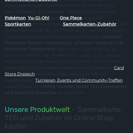
deutschsprachigen Raum entwickelt. Durch die klare
Spezialisierung auf relevante Trading Card Games wie
Pokémon
,
Yu-Gi-Oh!
und
One Piece
sowie auf
Sportkarten
, hochwertiges
Sammelkarten-Zubehör
und
Collectibles wurde das Sortiment kontinuierlich erweitert
und professionalisiert. Unser Anspruch ist klar:
originale
Produkte, sichere Verpackung, schneller Versand und
maximale Transparenz.
Bei collect-it.de kaufst du als
Sammler, Spieler oder Investor ein – egal, ob du gerade
erst einsteigst oder bereits ein erfahrener TCG-Profi bist.
Neben dem Online-Shop betreiben wir mit unserem
Card
Store Dreieich
ein stationäres Ladengeschäft mit
regelmäßigen
Turnieren, Events und Community-Treffen
.
So verbinden wir
Online-Handel, lokale TCG-Community
und fachliche Expertise
an einem Ort.
Unsere Produktwelt
– Sammelkarte,
TCG und Zubehör im Online Shop
kaufen