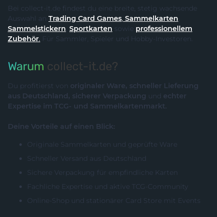
Bei collect-it.de findest du eine breite, stetig wachsende
Auswahl an
Trading Card Games
,
Sammelkarten
,
Sammelstickern
,
Sportkarten
sowie
professionellem
Zubehör
.
Für Sammler, Spieler und Hobby-Investoren.
Warum
collect-it.de?
Du profitierst von
originaler Ware, schneller Lieferung
aus Deutschland, sicherer Verpackung
und
echter
Expertise im TCG- und Sammelkartenmarkt.
Deine Vorteile auf einen Blick:
Originale Sammelkarten und geprüfte Ware
Schneller Versand aus Deutschland
Sichere Verpackung für empfindliche Karten
Fachliche Expertise und aktive TCG-Community
Online-Shop und stationärer Card Store mit Events