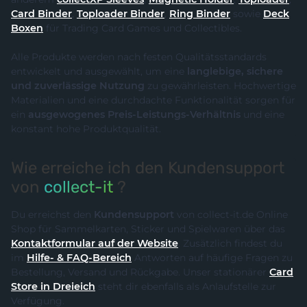
Card Binder
,
Toploader Binder
,
Ring Binder
sowie
Deck
Boxen
für Trading Card Games und Collectibles.
Alle Produkte werden nach festen Qualitätsstandards
entwickelt und ausgewählt, um eine
langlebige, sichere
und zuverlässige Nutzung
zu gewährleisten. Hochwertige
Materialien und eine durchdachte Funktionalität sorgen für
ein
ausgewogenes Preis-Leistungs-Verhältnis
und eine
konstant hohe Produktqualität.
Wie erreiche ich den Kundensupport
von
collect-it
?
Du erreichst den
Kundensupport
von collect-it.de Online
Shop für Sammelkarten, Sticker und Spielwaren über das
Kontaktformular auf der Website
. Zusätzlich findest du
im
Hilfe- & FAQ-Bereich
Antworten auf häufige Fragen zu
Bestellung, Versand und Rückgabe. Unser stationärer
Card
Store in Dreieich
steht dir ebenfalls als Anlaufstelle zur
Verfügung.