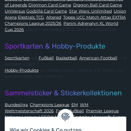
of Legends
Digimon Card Game
,
Dragon Ball Card Game
,
UniVersus
Godzilla Card Game
,
Star Wars: Unlimited
,
Union
Arena
Elestrals TCG
,
Altered
,
Topps UCC Match Attax EXTRA
Champions League 2025/26
,
Panini Adrenalyn XL World
Cup 2026
, sowie viele weitere TCG- und Sammelkarten
Sportkarten & Hobby-Produkte
Sportkarten
aus
Fußball
,
Basketball
,
American Football
und
weiteren Ligen
Hobby-Produkte
wie Hobby-Boxen, Blaster, Fat Packs und
exklusive Sammler-Editionen
Sammelsticker & Stickerkollektionen
Bundesliga
,
Champions League
,
EM
,
WM
,
Weltmeisterschaft 2026
,
Frauenfußball
,
Premier League
,
Nations League
,
LEGO® Ninjago
,
Fortnite
,
Minecraft
,
Super
Mario
,
Disney
,
Dragon Ball
,
Asterix
,
Batman
Wie wir Cookies & Co nutzen