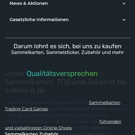
News & Aktionen
Gesetzliche Informationen
Darum lohnt es sich, bei uns zu kaufen
Sammelkarten, Sammelsticker, Zubehör und mehr
Unser
Qualitätsversprechen
–
Sammelkarten, TCG und Zubehör bei
collect-it.de
collect-it.de ist aus der Leidenschaft für
Sammelkarten
,
Trading Card Games
und Collectibles entstanden. Was vor
mehr als 30 Jahren als kleines Projekt mit großer
Begeisterung begann, hat sich zu einem der
führenden
und vielseitigsten Online-Shops
für
TCG Karten,
Sammelkarten Zubehör
und Card Collecting
im