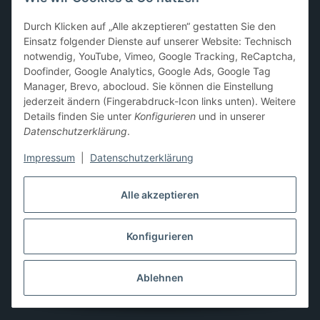
Sammelkarten-Zubehör &
Durch Klicken auf „Alle akzeptieren“ gestatten Sie den
Schutzprodukte
Einsatz folgender Dienste auf unserer Website: Technisch
notwendig, YouTube, Vimeo, Google Tracking, ReCaptcha,
Card Sleeves, Penny Sleeves
,
Premium Sleeves
,
Toploader
,
Doofinder, Google Analytics, Google Ads, Google Tag
Magnetic Holder
,
Sammelalben / Binder / Pocket Pages
,
Manager, Brevo, abocloud. Sie können die Einstellung
Deckboxen
,
Playmats
und
Aufbewahrungslösungen
jederzeit ändern (Fingerabdruck-Icon links unten). Weitere
Details finden Sie unter
Konfigurieren
und in unserer
Datenschutzerklärung
.
Impressum
|
Datenschutzerklärung
Hier kannst du uns folgen:
Alle akzeptieren
Konfigurieren
Vertrag widerrufen
* Alle Preise inkl. gesetzlicher USt., zzgl.
Versand
** Differenzbesteuerung gemäß § 25a UStG,
Ablehnen
Gebrauchtgegenstände/Sonderregelung. Die Mehrwertsteuer
wird auf der Rechnung nicht gesondert ausgewiesen.