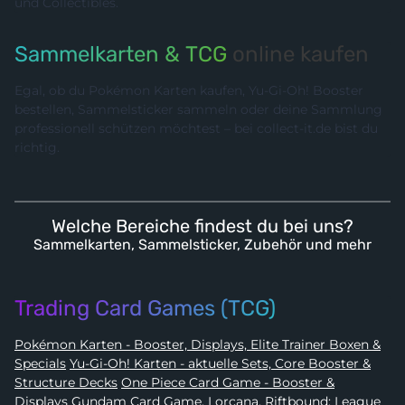
und Collectibles.
Sammelkarten & TCG
online kaufen
Egal, ob du Pokémon Karten kaufen, Yu-Gi-Oh! Booster
bestellen, Sammelsticker sammeln oder deine Sammlung
professionell schützen möchtest – bei collect-it.de bist du
richtig.
Welche Bereiche findest du bei uns?
Sammelkarten, Sammelsticker, Zubehör und mehr
Trading Card Games (TCG)
Pokémon Karten - Booster, Displays, Elite Trainer Boxen &
Specials
Yu-Gi-Oh! Karten - aktuelle Sets, Core Booster &
Structure Decks
One Piece Card Game - Booster &
Displays
Gundam Card Game, Lorcana, Riftbound: League