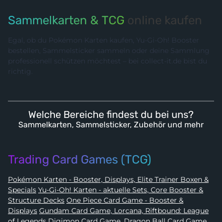
Sammelkarten & TCG
online kaufen
Egal, ob du Pokémon Karten kaufen, Yu-Gi-Oh! Booster
bestellen, Sammelsticker sammeln oder deine Sammlung
professionell schützen möchtest – bei collect-it.de bist du
richtig.
Welche Bereiche findest du bei uns?
Sammelkarten, Sammelsticker, Zubehör und mehr
Trading Card Games (TCG)
Pokémon Karten - Booster, Displays, Elite Trainer Boxen &
Specials
Yu-Gi-Oh! Karten - aktuelle Sets, Core Booster &
Structure Decks
One Piece Card Game - Booster &
Displays
Gundam Card Game, Lorcana, Riftbound: League
of Legends
Digimon Card Game
,
Dragon Ball Card Game
,