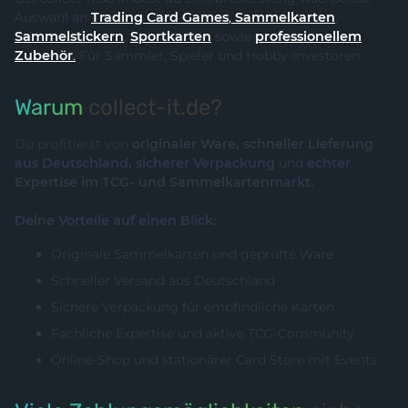
Auswahl an
Trading Card Games
,
Sammelkarten
,
Sammelstickern
,
Sportkarten
sowie
professionellem
Zubehör
.
Für Sammler, Spieler und Hobby-Investoren.
Warum
collect-it.de?
Du profitierst von
originaler Ware, schneller Lieferung
aus Deutschland, sicherer Verpackung
und
echter
Expertise im TCG- und Sammelkartenmarkt.
Deine Vorteile auf einen Blick:
Originale Sammelkarten und geprüfte Ware
Schneller Versand aus Deutschland
Sichere Verpackung für empfindliche Karten
Fachliche Expertise und aktive TCG-Community
Online-Shop und stationärer Card Store mit Events