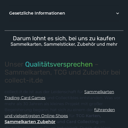
Gesetzliche Informationen
Darum lohnt es sich, bei uns zu kaufen
Sammelkarten, Sammelsticker, Zubehör und mehr
Unser
Qualitätsversprechen
–
Sammelkarten, TCG und Zubehör bei
collect-it.de
collect-it.de ist aus der Leidenschaft für
Sammelkarten
,
Trading Card Games
und Collectibles entstanden. Was vor
mehr als 30 Jahren als kleines Projekt mit großer
Begeisterung begann, hat sich zu einem der
führenden
und vielseitigsten Online-Shops
für
TCG Karten,
Sammelkarten Zubehör
und Card Collecting
im
deutschsprachigen Raum entwickelt. Durch die klare