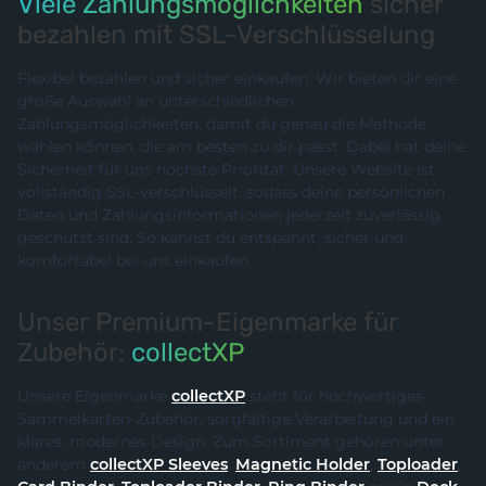
Viele Zahlungsmöglichkeiten
sicher
bezahlen mit SSL-Verschlüsselung
Flexibel bezahlen und sicher einkaufen: Wir bieten dir eine
große Auswahl an unterschiedlichen
Zahlungsmöglichkeiten, damit du genau die Methode
wählen können, die am besten zu dir passt. Dabei hat deine
Sicherheit für uns höchste Priorität. Unsere Website ist
vollständig SSL-verschlüsselt, sodass deine persönlichen
Daten und Zahlungsinformationen jederzeit zuverlässig
geschützt sind. So kannst du entspannt, sicher und
komfortabel bei uns einkaufen.
Unser Premium-Eigenmarke für
Zubehör:
collectXP
Unsere Eigenmarke
collectXP
steht für hochwertiges
Sammelkarten-Zubehör, sorgfältige Verarbeitung und ein
klares, modernes Design. Zum Sortiment gehören unter
anderem
collectXP Sleeves
,
Magnetic Holder
,
Toploader
,