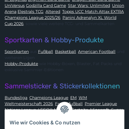
UniVersus
Godzilla Card Game
,
Star Wars: Unlimited
,
Union
Arena
Elestrals TCG
,
Altered
,
Topps UCC Match Attax EXTRA
Champions League 2025/26
,
Panini Adrenalyn XL World
Cup 2026
, sowie viele weitere TCG- und Sammelkarten
Sportkarten & Hobby-Produkte
Sportkarten
aus
Fußball
,
Basketball
,
American Football
und
weiteren Ligen
Hobby-Produkte
wie Hobby-Boxen, Blaster, Fat Packs und
exklusive Sammler-Editionen
Sammelsticker & Stickerkollektionen
Bundesliga
,
Champions League
,
EM
,
WM
,
Weltmeisterschaft 2026
,
Frauenfußball
,
Premier League
,
Nations League
,
LEGO® Ninjago
,
Fortnite
,
Minecraft
,
Super
Mario
,
Disney
,
Dragon Ball
,
Asterix
,
Batman
Wie wir Cookies & Co nutzen