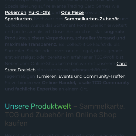
Spezialisierung auf relevante Trading Card Games wie
Pokémon
,
Yu-Gi-Oh!
und
One Piece
sowie auf
Sportkarten
, hochwertiges
Sammelkarten-Zubehör
und
Collectibles wurde das Sortiment kontinuierlich erweitert
und professionalisiert. Unser Anspruch ist klar:
originale
Produkte, sichere Verpackung, schneller Versand und
maximale Transparenz.
Bei collect-it.de kaufst du als
Sammler, Spieler oder Investor ein – egal, ob du gerade
erst einsteigst oder bereits ein erfahrener TCG-Profi bist.
Neben dem Online-Shop betreiben wir mit unserem
Card
Store Dreieich
ein stationäres Ladengeschäft mit
regelmäßigen
Turnieren, Events und Community-Treffen
.
So verbinden wir
Online-Handel, lokale TCG-Community
und fachliche Expertise
an einem Ort.
Unsere Produktwelt
– Sammelkarte,
TCG und Zubehör im Online Shop
kaufen
Bei collect-it.de findest du eine breite, stetig wachsende