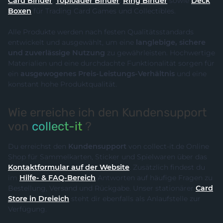
Card Binder
,
Toploader Binder
,
Ring Binder
sowie
Deck
Boxen
für Trading Card Games und Collectibles.
Alle Produkte werden nach festen Qualitätsstandards
entwickelt und ausgewählt, um eine
langlebige, sichere
und zuverlässige Nutzung
zu gewährleisten. Hochwertige
Materialien und eine durchdachte Funktionalität sorgen für
ein
ausgewogenes Preis-Leistungs-Verhältnis
und eine
konstant hohe Produktqualität.
Wie erreiche ich den Kundensupport
von
collect-it
?
Du erreichst den
Kundensupport
von collect-it.de Online
Shop für Sammelkarten, Sticker und Spielwaren über das
Kontaktformular auf der Website
. Zusätzlich findest du
im
Hilfe- & FAQ-Bereich
Antworten auf häufige Fragen zu
Bestellung, Versand und Rückgabe. Unser stationärer
Card
Store in Dreieich
steht dir ebenfalls als Anlaufstelle zur
Verfügung.