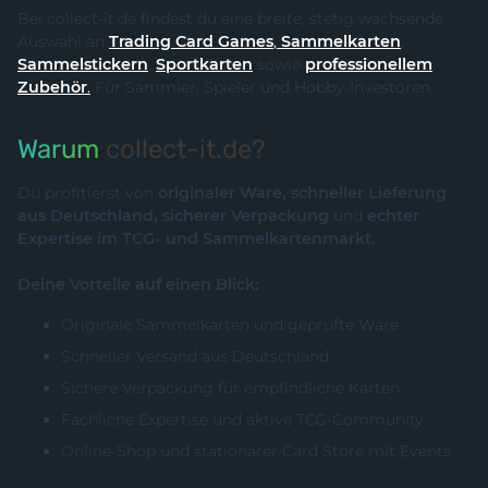
Bei collect-it.de findest du eine breite, stetig wachsende
Auswahl an
Trading Card Games
,
Sammelkarten
,
Sammelstickern
,
Sportkarten
sowie
professionellem
Zubehör
.
Für Sammler, Spieler und Hobby-Investoren.
Warum
collect-it.de?
Du profitierst von
originaler Ware, schneller Lieferung
aus Deutschland, sicherer Verpackung
und
echter
Expertise im TCG- und Sammelkartenmarkt.
Deine Vorteile auf einen Blick:
Originale Sammelkarten und geprüfte Ware
Schneller Versand aus Deutschland
Sichere Verpackung für empfindliche Karten
Fachliche Expertise und aktive TCG-Community
Online-Shop und stationärer Card Store mit Events