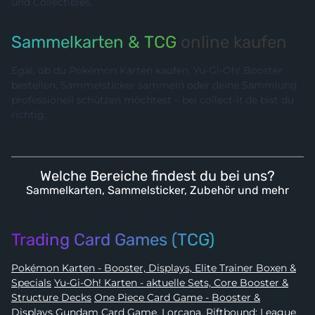
und Collectibles.
Sammelkarten & TCG
online kaufen
Egal, ob du Pokémon Karten kaufen, Yu-Gi-Oh! Booster
bestellen, Sammelsticker sammeln oder deine Sammlung
professionell schützen möchtest – bei collect-it.de bist du
richtig.
Welche Bereiche findest du bei uns?
Sammelkarten, Sammelsticker, Zubehör und mehr
Trading Card Games (TCG)
Pokémon Karten - Booster, Displays, Elite Trainer Boxen &
Specials
Yu-Gi-Oh! Karten - aktuelle Sets, Core Booster &
Structure Decks
One Piece Card Game - Booster &
Displays
Gundam Card Game, Lorcana, Riftbound: League