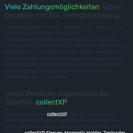
Viele Zahlungsmöglichkeiten
sicher
bezahlen mit SSL-Verschlüsselung
Flexibel bezahlen und sicher einkaufen: Wir bieten dir eine
große Auswahl an unterschiedlichen
Zahlungsmöglichkeiten, damit du genau die Methode
wählen können, die am besten zu dir passt. Dabei hat deine
Sicherheit für uns höchste Priorität. Unsere Website ist
vollständig SSL-verschlüsselt, sodass deine persönlichen
Daten und Zahlungsinformationen jederzeit zuverlässig
geschützt sind. So kannst du entspannt, sicher und
komfortabel bei uns einkaufen.
Unser Premium-Eigenmarke für
Zubehör:
collectXP
Unsere Eigenmarke
collectXP
steht für hochwertiges
Sammelkarten-Zubehör, sorgfältige Verarbeitung und ein
klares, modernes Design. Zum Sortiment gehören unter
anderem
collectXP Sleeves
,
Magnetic Holder
,
Toploader
,