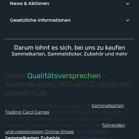
News & Aktionen
Gesetzliche Informationen
Darum lohnt es sich, bei uns zu kaufen
Sammelkarten, Sammelsticker, Zubehör und mehr
Unser
Qualitätsversprechen
–
Sammelkarten, TCG und Zubehör bei
collect-it.de
collect-it.de ist aus der Leidenschaft für
Sammelkarten
,
Trading Card Games
und Collectibles entstanden. Was vor
mehr als 30 Jahren als kleines Projekt mit großer
Begeisterung begann, hat sich zu einem der
führenden
und vielseitigsten Online-Shops
für
TCG Karten,
Sammelkarten Zubehör
und Card Collecting
im