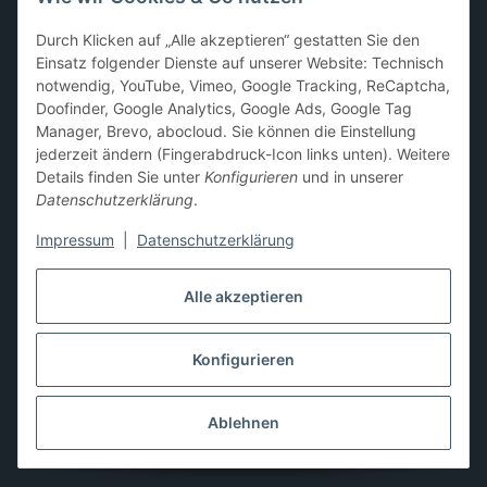
Sammelkarten-Zubehör &
Durch Klicken auf „Alle akzeptieren“ gestatten Sie den
Schutzprodukte
Einsatz folgender Dienste auf unserer Website: Technisch
notwendig, YouTube, Vimeo, Google Tracking, ReCaptcha,
Card Sleeves, Penny Sleeves
,
Premium Sleeves
,
Toploader
,
Doofinder, Google Analytics, Google Ads, Google Tag
Magnetic Holder
,
Sammelalben / Binder / Pocket Pages
,
Manager, Brevo, abocloud. Sie können die Einstellung
Deckboxen
,
Playmats
und
Aufbewahrungslösungen
jederzeit ändern (Fingerabdruck-Icon links unten). Weitere
Details finden Sie unter
Konfigurieren
und in unserer
Datenschutzerklärung
.
Impressum
|
Datenschutzerklärung
Hier kannst du uns folgen:
Alle akzeptieren
Konfigurieren
Vertrag widerrufen
* Alle Preise inkl. gesetzlicher USt., zzgl.
Versand
** Differenzbesteuerung gemäß § 25a UStG,
Ablehnen
Gebrauchtgegenstände/Sonderregelung. Die Mehrwertsteuer
wird auf der Rechnung nicht gesondert ausgewiesen.