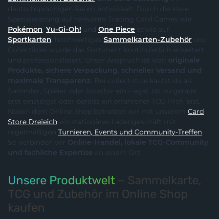
deutschsprachigen Raum entwickelt. Durch die klare
Spezialisierung auf relevante Trading Card Games wie
Pokémon
,
Yu-Gi-Oh!
und
One Piece
sowie auf
Sportkarten
, hochwertiges
Sammelkarten-Zubehör
und
Collectibles wurde das Sortiment kontinuierlich erweitert
und professionalisiert. Unser Anspruch ist klar:
originale
Produkte, sichere Verpackung, schneller Versand und
maximale Transparenz.
Bei collect-it.de kaufst du als
Sammler, Spieler oder Investor ein – egal, ob du gerade
erst einsteigst oder bereits ein erfahrener TCG-Profi bist.
Neben dem Online-Shop betreiben wir mit unserem
Card
Store Dreieich
ein stationäres Ladengeschäft mit
regelmäßigen
Turnieren, Events und Community-Treffen
.
So verbinden wir
Online-Handel, lokale TCG-Community
und fachliche Expertise
an einem Ort.
Unsere Produktwelt
– Sammelkarte,
TCG und Zubehör im Online Shop
kaufen