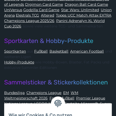
of Legends
Digimon Card Game
,
Dragon Ball Card Game
,
UniVersus
Godzilla Card Game
,
Star Wars: Unlimited
,
Union
Arena
Elestrals TCG
,
Altered
,
Topps UCC Match Attax EXTRA
Champions League 2025/26
,
Panini Adrenalyn XL World
Cup 2026
, sowie viele weitere TCG- und Sammelkarten
Sportkarten & Hobby-Produkte
Sportkarten
aus
Fußball
,
Basketball
,
American Football
und
weiteren Ligen
Hobby-Produkte
wie Hobby-Boxen, Blaster, Fat Packs und
exklusive Sammler-Editionen
Sammelsticker & Stickerkollektionen
Bundesliga
,
Champions League
,
EM
,
WM
,
Weltmeisterschaft 2026
,
Frauenfußball
,
Premier League
,
Nations League
,
LEGO® Ninjago
,
Fortnite
,
Minecraft
,
Super
Mario
,
Disney
,
Dragon Ball
,
Asterix
,
Batman
Wie wir Cookies & Co nutzen