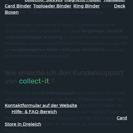
Card Binder
,
Toploader Binder
,
Ring Binder
sowie
Deck
Boxen
für Trading Card Games und Collectibles.
Alle Produkte werden nach festen Qualitätsstandards
entwickelt und ausgewählt, um eine
langlebige, sichere
und zuverlässige Nutzung
zu gewährleisten. Hochwertige
Materialien und eine durchdachte Funktionalität sorgen für
ein
ausgewogenes Preis-Leistungs-Verhältnis
und eine
konstant hohe Produktqualität.
Wie erreiche ich den Kundensupport
von
collect-it
?
Du erreichst den
Kundensupport
von collect-it.de Online
Shop für Sammelkarten, Sticker und Spielwaren über das
Kontaktformular auf der Website
. Zusätzlich findest du
im
Hilfe- & FAQ-Bereich
Antworten auf häufige Fragen zu
Bestellung, Versand und Rückgabe. Unser stationärer
Card
Store in Dreieich
steht dir ebenfalls als Anlaufstelle zur
Verfügung.