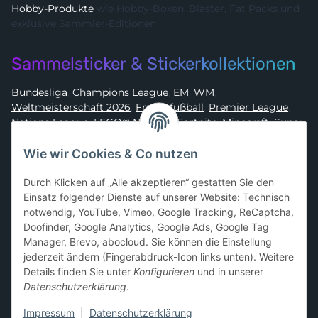
Hobby-Produkte
wie Hobby-Boxen, Blaster, Fat Packs und
exklusive Sammler-Editionen
Sammelsticker & Stickerkollektionen
Bundesliga
,
Champions League
,
EM
,
WM
,
Weltmeisterschaft 2026
,
Frauenfußball
,
Premier League
,
Nations League
,
LEGO® Ninjago
,
Fortnite
,
Minecraft
,
Super
Mario
,
Disney
,
Dragon Ball
,
Asterix
,
Batman
Wie wir Cookies & Co nutzen
Sammelkarten-Zubehör &
Durch Klicken auf „Alle akzeptieren“ gestatten Sie den
Schutzprodukte
Einsatz folgender Dienste auf unserer Website: Technisch
notwendig, YouTube, Vimeo, Google Tracking, ReCaptcha,
Card Sleeves, Penny Sleeves
,
Premium Sleeves
,
Toploader
,
Doofinder, Google Analytics, Google Ads, Google Tag
Magnetic Holder
,
Sammelalben / Binder / Pocket Pages
,
Manager, Brevo, abocloud. Sie können die Einstellung
Deckboxen
,
Playmats
und
Aufbewahrungslösungen
jederzeit ändern (Fingerabdruck-Icon links unten). Weitere
Details finden Sie unter
Konfigurieren
und in unserer
Datenschutzerklärung
.
Impressum
|
Datenschutzerklärung