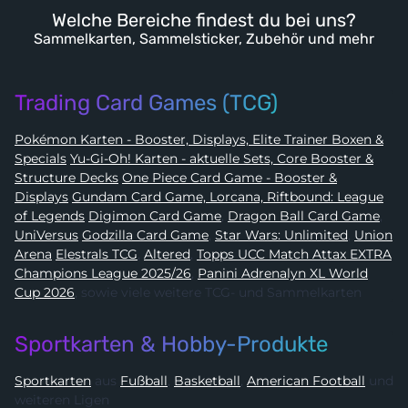
Welche Bereiche findest du bei uns?
Sammelkarten, Sammelsticker, Zubehör und mehr
Trading Card Games (TCG)
Pokémon Karten - Booster, Displays, Elite Trainer Boxen &
Specials
Yu-Gi-Oh! Karten - aktuelle Sets, Core Booster &
Structure Decks
One Piece Card Game - Booster &
Displays
Gundam Card Game, Lorcana, Riftbound: League
of Legends
Digimon Card Game
,
Dragon Ball Card Game
,
UniVersus
Godzilla Card Game
,
Star Wars: Unlimited
,
Union
Arena
Elestrals TCG
,
Altered
,
Topps UCC Match Attax EXTRA
Champions League 2025/26
,
Panini Adrenalyn XL World
Cup 2026
, sowie viele weitere TCG- und Sammelkarten
Sportkarten & Hobby-Produkte
Sportkarten
aus
Fußball
,
Basketball
,
American Football
und
weiteren Ligen