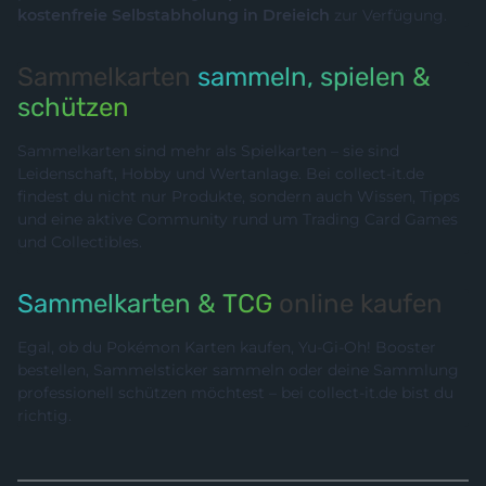
kostenfreie Selbstabholung in Dreieich
zur Verfügung.
Sammelkarten
sammeln, spielen &
schützen
Sammelkarten sind mehr als Spielkarten – sie sind
Leidenschaft, Hobby und Wertanlage. Bei collect-it.de
findest du nicht nur Produkte, sondern auch Wissen, Tipps
und eine aktive Community rund um Trading Card Games
und Collectibles.
Sammelkarten & TCG
online kaufen
Egal, ob du Pokémon Karten kaufen, Yu-Gi-Oh! Booster
bestellen, Sammelsticker sammeln oder deine Sammlung
professionell schützen möchtest – bei collect-it.de bist du
richtig.