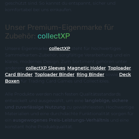
geschützt sind. So kannst du entspannt, sicher und
komfortabel bei uns einkaufen.
Unser Premium-Eigenmarke für
Zubehör:
collectXP
Unsere Eigenmarke
collectXP
steht für hochwertiges
Sammelkarten-Zubehör, sorgfältige Verarbeitung und ein
klares, modernes Design. Zum Sortiment gehören unter
anderem
collectXP Sleeves
,
Magnetic Holder
,
Toploader
,
Card Binder
,
Toploader Binder
,
Ring Binder
sowie
Deck
Boxen
für Trading Card Games und Collectibles.
Alle Produkte werden nach festen Qualitätsstandards
entwickelt und ausgewählt, um eine
langlebige, sichere
und zuverlässige Nutzung
zu gewährleisten. Hochwertige
Materialien und eine durchdachte Funktionalität sorgen für
ein
ausgewogenes Preis-Leistungs-Verhältnis
und eine
konstant hohe Produktqualität.