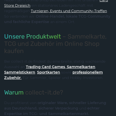
Neben dem Online-Shop betreiben wir mit unserem
Card
Store Dreieich
ein stationäres Ladengeschäft mit
regelmäßigen
Turnieren, Events und Community-Treffen
.
So verbinden wir
Online-Handel, lokale TCG-Community
und fachliche Expertise
an einem Ort.
Unsere Produktwelt
– Sammelkarte,
TCG und Zubehör im Online Shop
kaufen
Bei collect-it.de findest du eine breite, stetig wachsende
Auswahl an
Trading Card Games
,
Sammelkarten
,
Sammelstickern
,
Sportkarten
sowie
professionellem
Zubehör
.
Für Sammler, Spieler und Hobby-Investoren.
Warum
collect-it.de?
Du profitierst von
originaler Ware, schneller Lieferung
aus Deutschland, sicherer Verpackung
und
echter
Expertise im TCG- und Sammelkartenmarkt.