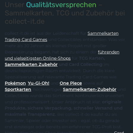
Unser
Qualitätsversprechen
–
Sammelkarten, TCG und Zubehör bei
collect-it.de
collect-it.de ist aus der Leidenschaft für
Sammelkarten
,
Trading Card Games
und Collectibles entstanden. Was vor
mehr als 30 Jahren als kleines Projekt mit großer
Begeisterung begann, hat sich zu einem der
führenden
und vielseitigsten Online-Shops
für
TCG Karten,
Sammelkarten Zubehör
und Card Collecting
im
deutschsprachigen Raum entwickelt. Durch die klare
Spezialisierung auf relevante Trading Card Games wie
Pokémon
,
Yu-Gi-Oh!
und
One Piece
sowie auf
Sportkarten
, hochwertiges
Sammelkarten-Zubehör
und
Collectibles wurde das Sortiment kontinuierlich erweitert
und professionalisiert. Unser Anspruch ist klar:
originale
Produkte, sichere Verpackung, schneller Versand und
maximale Transparenz.
Bei collect-it.de kaufst du als
Sammler, Spieler oder Investor ein – egal, ob du gerade
erst einsteigst oder bereits ein erfahrener TCG-Profi bist.