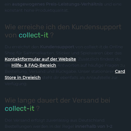
ein
ausgewogenes Preis-Leistungs-Verhältnis
und eine
konstant hohe Produktqualität.
Wie erreiche ich den Kundensupport
von
collect-it
?
Du erreichst den
Kundensupport
von collect-it.de Online
Shop für Sammelkarten, Sticker und Spielwaren über das
Kontaktformular auf der Website
. Zusätzlich findest du
im
Hilfe- & FAQ-Bereich
Antworten auf häufige Fragen zu
Bestellung, Versand und Rückgabe. Unser stationärer
Card
Store in Dreieich
steht dir ebenfalls als Anlaufstelle zur
Verfügung.
Wie lange dauert der Versand bei
collect-it
?
Der Versand erfolgt zuverlässig aus Deutschland.
Bestellungen werden in der Regel
innerhalb von 1–2