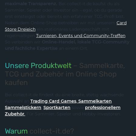
maximale Transparenz.
Bei collect-it.de kaufst du als
Sammler, Spieler oder Investor ein – egal, ob du gerade
erst einsteigst oder bereits ein erfahrener TCG-Profi bist.
Neben dem Online-Shop betreiben wir mit unserem
Card
Store Dreieich
ein stationäres Ladengeschäft mit
regelmäßigen
Turnieren, Events und Community-Treffen
.
So verbinden wir
Online-Handel, lokale TCG-Community
und fachliche Expertise
an einem Ort.
Unsere Produktwelt
– Sammelkarte,
TCG und Zubehör im Online Shop
kaufen
Bei collect-it.de findest du eine breite, stetig wachsende
Auswahl an
Trading Card Games
,
Sammelkarten
,
Sammelstickern
,
Sportkarten
sowie
professionellem
Zubehör
.
Für Sammler, Spieler und Hobby-Investoren.
Warum
collect-it.de?