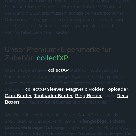
wählen können, die am besten zu dir passt. Dabei hat deine
Sicherheit für uns höchste Priorität. Unsere Website ist
vollständig SSL-verschlüsselt, sodass deine persönlichen
Daten und Zahlungsinformationen jederzeit zuverlässig
geschützt sind. So kannst du entspannt, sicher und
komfortabel bei uns einkaufen.
Unser Premium-Eigenmarke für
Zubehör:
collectXP
Unsere Eigenmarke
collectXP
steht für hochwertiges
Sammelkarten-Zubehör, sorgfältige Verarbeitung und ein
klares, modernes Design. Zum Sortiment gehören unter
anderem
collectXP Sleeves
,
Magnetic Holder
,
Toploader
,
Card Binder
,
Toploader Binder
,
Ring Binder
sowie
Deck
Boxen
für Trading Card Games und Collectibles.
Alle Produkte werden nach festen Qualitätsstandards
entwickelt und ausgewählt, um eine
langlebige, sichere
und zuverlässige Nutzung
zu gewährleisten. Hochwertige
Materialien und eine durchdachte Funktionalität sorgen für