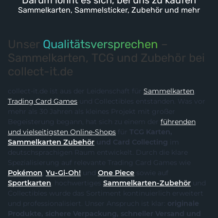
Darum lohnt es sich, bei uns zu kaufen
Sammelkarten, Sammelsticker, Zubehör und mehr
Unser
Qualitätsversprechen
–
Sammelkarten, TCG und Zubehör bei
collect-it.de
collect-it.de ist aus der Leidenschaft für
Sammelkarten
,
Trading Card Games
und Collectibles entstanden. Was vor
mehr als 30 Jahren als kleines Projekt mit großer
Begeisterung begann, hat sich zu einem der
führenden
und vielseitigsten Online-Shops
für
TCG Karten,
Sammelkarten Zubehör
und Card Collecting
im
deutschsprachigen Raum entwickelt. Durch die klare
Spezialisierung auf relevante Trading Card Games wie
Pokémon
,
Yu-Gi-Oh!
und
One Piece
sowie auf
Sportkarten
, hochwertiges
Sammelkarten-Zubehör
und
Collectibles wurde das Sortiment kontinuierlich erweitert
und professionalisiert. Unser Anspruch ist klar:
originale
Produkte, sichere Verpackung, schneller Versand und