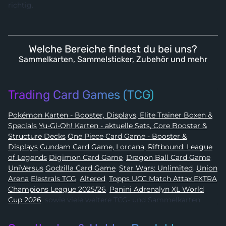
richtig.
Welche Bereiche findest du bei uns?
Sammelkarten, Sammelsticker, Zubehör und mehr
Trading Card Games (TCG)
Pokémon Karten - Booster, Displays, Elite Trainer Boxen &
Specials
Yu-Gi-Oh! Karten - aktuelle Sets, Core Booster &
Structure Decks
One Piece Card Game - Booster &
Displays
Gundam Card Game, Lorcana, Riftbound: League
of Legends
Digimon Card Game
,
Dragon Ball Card Game
,
UniVersus
Godzilla Card Game
,
Star Wars: Unlimited
,
Union
Arena
Elestrals TCG
,
Altered
,
Topps UCC Match Attax EXTRA
Champions League 2025/26
,
Panini Adrenalyn XL World
Cup 2026
, sowie viele weitere TCG- und Sammelkarten