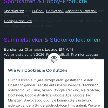
Sportkarten & Hobby-Produkte
Sportkarten
aus
Fußball
,
Basketball
,
American Football
und
weiteren Ligen
Hobby-Produkte
wie Hobby-Boxen, Blaster, Fat Packs und
exklusive Sammler-Editionen
Sammelsticker & Stickerkollektionen
Bundesliga
,
Champions League
,
EM
,
WM
,
Weltmeisterschaft 2026
,
Frauenfußball
,
Premier League
,
Nations League
,
LEGO® Ninjago
,
Fortnite
,
Minecraft
,
Super
Mario
,
Disney
,
Dragon Ball
,
Asterix
,
Batman
Wie wir Cookies & Co nutzen
Sammelkarten-Zubehör &
Durch Klicken auf „Alle akzeptieren“ gestatten Sie den
Schutzprodukte
Einsatz folgender Dienste auf unserer Website: Technisch
notwendig, YouTube, Vimeo, Google Tracking, ReCaptcha,
Card Sleeves, Penny Sleeves
,
Premium Sleeves
,
Toploader
,
Doofinder, Google Analytics, Google Ads, Google Tag
Magnetic Holder
,
Sammelalben / Binder / Pocket Pages
,
Manager, Brevo, abocloud. Sie können die Einstellung
Deckboxen
,
Playmats
und
Aufbewahrungslösungen
jederzeit ändern (Fingerabdruck-Icon links unten). Weitere