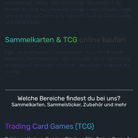
Leidenschaft, Hobby und Wertanlage. Bei collect-it.de
findest du nicht nur Produkte, sondern auch Wissen, Tipps
und eine aktive Community rund um Trading Card Games
und Collectibles.
Sammelkarten & TCG
online kaufen
Egal, ob du Pokémon Karten kaufen, Yu-Gi-Oh! Booster
bestellen, Sammelsticker sammeln oder deine Sammlung
professionell schützen möchtest – bei collect-it.de bist du
richtig.
Welche Bereiche findest du bei uns?
Sammelkarten, Sammelsticker, Zubehör und mehr
Trading Card Games (TCG)