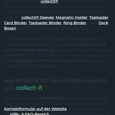
Unsere Eigenmarke
collectXP
steht für hochwertiges
Sammelkarten-Zubehör, sorgfältige Verarbeitung und ein
klares, modernes Design. Zum Sortiment gehören unter
anderem
collectXP Sleeves
,
Magnetic Holder
,
Toploader
,
Card Binder
,
Toploader Binder
,
Ring Binder
sowie
Deck
Boxen
für Trading Card Games und Collectibles.
Alle Produkte werden nach festen Qualitätsstandards
entwickelt und ausgewählt, um eine
langlebige, sichere
und zuverlässige Nutzung
zu gewährleisten. Hochwertige
Materialien und eine durchdachte Funktionalität sorgen für
ein
ausgewogenes Preis-Leistungs-Verhältnis
und eine
konstant hohe Produktqualität.
Wie erreiche ich den Kundensupport
von
collect-it
?
Du erreichst den
Kundensupport
von collect-it.de Online
Shop für Sammelkarten, Sticker und Spielwaren über das
Kontaktformular auf der Website
. Zusätzlich findest du
im
Hilfe- & FAQ-Bereich
Antworten auf häufige Fragen zu