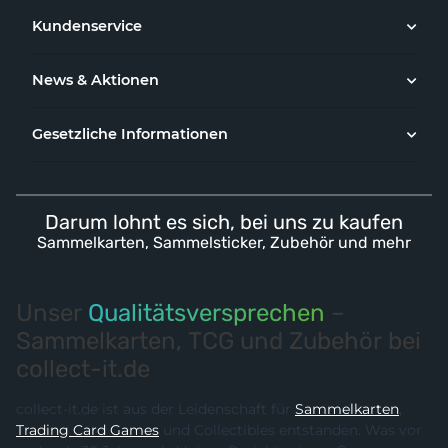
Kundenservice
News & Aktionen
Gesetzliche Informationen
Darum lohnt es sich, bei uns zu kaufen
Sammelkarten, Sammelsticker, Zubehör und mehr
Unser
Qualitätsversprechen
–
Sammelkarten, TCG und Zubehör bei
collect-it.de
collect-it.de ist aus der Leidenschaft für
Sammelkarten
,
Trading Card Games
und Collectibles entstanden. Was vor