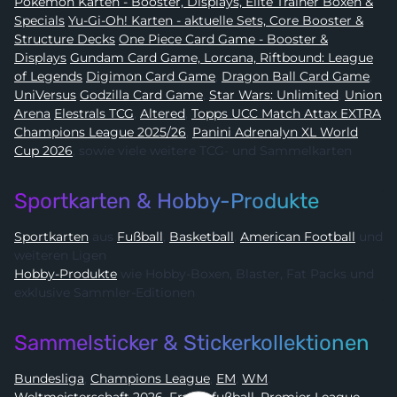
Pokémon Karten - Booster, Displays, Elite Trainer Boxen &
Specials
Yu-Gi-Oh! Karten - aktuelle Sets, Core Booster &
Structure Decks
One Piece Card Game - Booster &
Displays
Gundam Card Game, Lorcana, Riftbound: League
of Legends
Digimon Card Game
,
Dragon Ball Card Game
,
UniVersus
Godzilla Card Game
,
Star Wars: Unlimited
,
Union
Arena
Elestrals TCG
,
Altered
,
Topps UCC Match Attax EXTRA
Champions League 2025/26
,
Panini Adrenalyn XL World
Cup 2026
, sowie viele weitere TCG- und Sammelkarten
Sportkarten & Hobby-Produkte
Sportkarten
aus
Fußball
,
Basketball
,
American Football
und
weiteren Ligen
Hobby-Produkte
wie Hobby-Boxen, Blaster, Fat Packs und
exklusive Sammler-Editionen
Sammelsticker & Stickerkollektionen
Bundesliga
,
Champions League
,
EM
,
WM
,