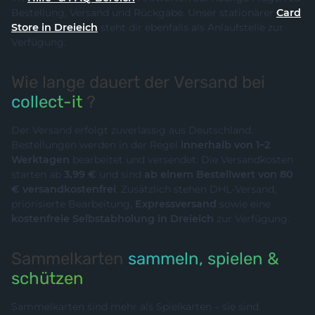
Bestellung, Versand und Rückgabe. Unser stationärer
Card
Store in Dreieich
steht dir ebenfalls als Anlaufstelle zur
Verfügung.
Wie lange dauert der Versand bei
collect-it
?
Der Versand erfolgt zuverlässig aus Deutschland.
Bestellungen werden in der Regel
innerhalb von 1–2
Werktagen
bearbeitet und versendet. Die Versandkosten
starten ab
3,99 €
und sind
ab einem Bestellwert von 80
€ versandkostenfrei
. Zusätzlich stehen DHL-Versand,
priorisierte Bearbeitung,
Expressversand
sowie eine
kostenfreie Selbstabholung in Dreieich
zur Verfügung.
Sammelkarten
sammeln, spielen &
schützen
Sammelkarten sind mehr als Spielkarten – sie sind