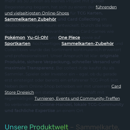
mehr als 30 Jahren als kleines Projekt mit großer
Begeisterung begann, hat sich zu einem der
führenden
und vielseitigsten Online-Shops
für
TCG Karten,
Sammelkarten Zubehör
und Card Collecting
im
deutschsprachigen Raum entwickelt. Durch die klare
Spezialisierung auf relevante Trading Card Games wie
Pokémon
,
Yu-Gi-Oh!
und
One Piece
sowie auf
Sportkarten
, hochwertiges
Sammelkarten-Zubehör
und
Collectibles wurde das Sortiment kontinuierlich erweitert
und professionalisiert. Unser Anspruch ist klar:
originale
Produkte, sichere Verpackung, schneller Versand und
maximale Transparenz.
Bei collect-it.de kaufst du als
Sammler, Spieler oder Investor ein – egal, ob du gerade
erst einsteigst oder bereits ein erfahrener TCG-Profi bist.
Neben dem Online-Shop betreiben wir mit unserem
Card
Store Dreieich
ein stationäres Ladengeschäft mit
regelmäßigen
Turnieren, Events und Community-Treffen
.
So verbinden wir
Online-Handel, lokale TCG-Community
und fachliche Expertise
an einem Ort.
Unsere Produktwelt
– Sammelkarte,