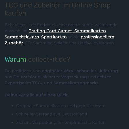
TCG und Zubehör im Online Shop
kaufen
Bei collect-it.de findest du eine breite, stetig wachsende
Auswahl an
Trading Card Games
,
Sammelkarten
,
Sammelstickern
,
Sportkarten
sowie
professionellem
Zubehör
.
Für Sammler, Spieler und Hobby-Investoren.
Warum
collect-it.de?
Du profitierst von
originaler Ware, schneller Lieferung
aus Deutschland, sicherer Verpackung
und
echter
Expertise im TCG- und Sammelkartenmarkt.
Deine Vorteile auf einen Blick:
Originale Sammelkarten und geprüfte Ware
Schneller Versand aus Deutschland
Sichere Verpackung für empfindliche Karten