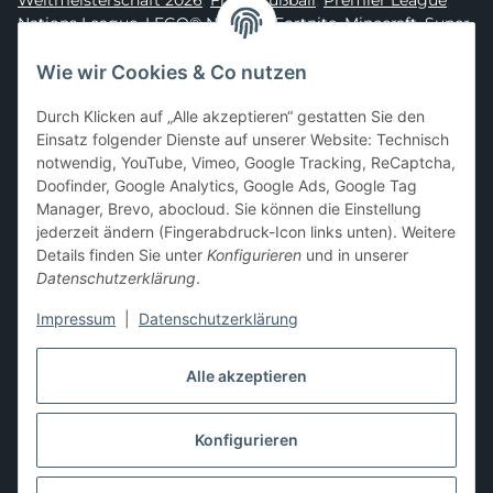
Weltmeisterschaft 2026
,
Frauenfußball
,
Premier League
,
Nations League
,
LEGO® Ninjago
,
Fortnite
,
Minecraft
,
Super
Mario
,
Disney
,
Dragon Ball
,
Asterix
,
Batman
Wie wir Cookies & Co nutzen
Sammelkarten-Zubehör &
Durch Klicken auf „Alle akzeptieren“ gestatten Sie den
Schutzprodukte
Einsatz folgender Dienste auf unserer Website: Technisch
notwendig, YouTube, Vimeo, Google Tracking, ReCaptcha,
Card Sleeves, Penny Sleeves
,
Premium Sleeves
,
Toploader
,
Doofinder, Google Analytics, Google Ads, Google Tag
Magnetic Holder
,
Sammelalben / Binder / Pocket Pages
,
Manager, Brevo, abocloud. Sie können die Einstellung
Deckboxen
,
Playmats
und
Aufbewahrungslösungen
jederzeit ändern (Fingerabdruck-Icon links unten). Weitere
Details finden Sie unter
Konfigurieren
und in unserer
Datenschutzerklärung
.
Impressum
|
Datenschutzerklärung
Hier kannst du uns folgen:
Alle akzeptieren
Konfigurieren
Vertrag widerrufen
* Alle Preise inkl. gesetzlicher USt., zzgl.
Versand