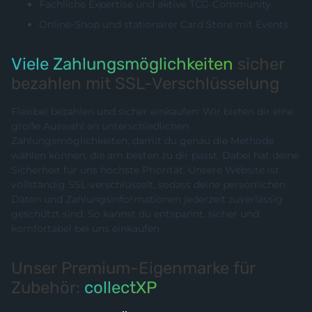
Fachliche Expertise und aktive TCG-Community
Online-Shop und stationärer Card Store mit Events
Viele Zahlungsmöglichkeiten
sicher
bezahlen mit SSL-Verschlüsselung
Flexibel bezahlen und sicher einkaufen: Wir bieten dir eine
große Auswahl an unterschiedlichen
Zahlungsmöglichkeiten, damit du genau die Methode
wählen können, die am besten zu dir passt. Dabei hat deine
Sicherheit für uns höchste Priorität. Unsere Website ist
vollständig SSL-verschlüsselt, sodass deine persönlichen
Daten und Zahlungsinformationen jederzeit zuverlässig
geschützt sind. So kannst du entspannt, sicher und
komfortabel bei uns einkaufen.
Unser Premium-Eigenmarke für
Zubehör:
collectXP