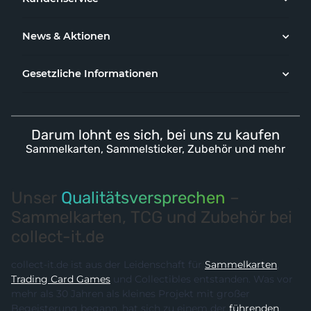
News & Aktionen
Gesetzliche Informationen
Darum lohnt es sich, bei uns zu kaufen
Sammelkarten, Sammelsticker, Zubehör und mehr
Unser
Qualitätsversprechen
–
Sammelkarten, TCG und Zubehör bei
collect-it.de
collect-it.de ist aus der Leidenschaft für
Sammelkarten
,
Trading Card Games
und Collectibles entstanden. Was vor
mehr als 30 Jahren als kleines Projekt mit großer
Begeisterung begann, hat sich zu einem der
führenden