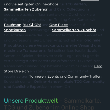
und vielseitigsten Online-Shops
für
TCG Karten,
Sammelkarten Zubehör
und Card Collecting
im
deutschsprachigen Raum entwickelt. Durch die klare
Spezialisierung auf relevante Trading Card Games wie
Pokémon
,
Yu-Gi-Oh!
und
One Piece
sowie auf
Sportkarten
, hochwertiges
Sammelkarten-Zubehör
und
Collectibles wurde das Sortiment kontinuierlich erweitert
und professionalisiert. Unser Anspruch ist klar:
originale
Produkte, sichere Verpackung, schneller Versand und
maximale Transparenz.
Bei collect-it.de kaufst du als
Sammler, Spieler oder Investor ein – egal, ob du gerade
erst einsteigst oder bereits ein erfahrener TCG-Profi bist.
Neben dem Online-Shop betreiben wir mit unserem
Card
Store Dreieich
ein stationäres Ladengeschäft mit
regelmäßigen
Turnieren, Events und Community-Treffen
.
So verbinden wir
Online-Handel, lokale TCG-Community
und fachliche Expertise
an einem Ort.
Unsere Produktwelt
– Sammelkarte,
TCG und Zubehör im Online Shop