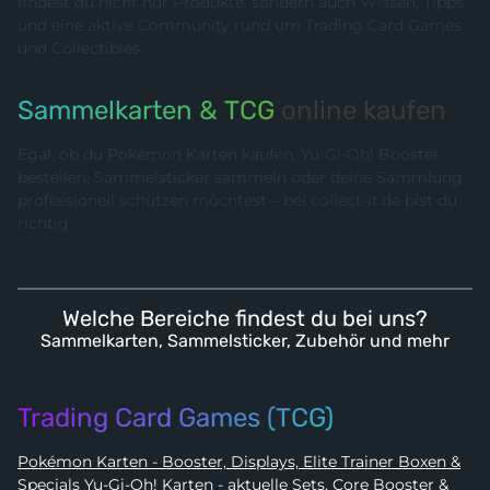
findest du nicht nur Produkte, sondern auch Wissen, Tipps
und eine aktive Community rund um Trading Card Games
und Collectibles.
Sammelkarten & TCG
online kaufen
Egal, ob du Pokémon Karten kaufen, Yu-Gi-Oh! Booster
bestellen, Sammelsticker sammeln oder deine Sammlung
professionell schützen möchtest – bei collect-it.de bist du
richtig.
Welche Bereiche findest du bei uns?
Sammelkarten, Sammelsticker, Zubehör und mehr
Trading Card Games (TCG)
Pokémon Karten - Booster, Displays, Elite Trainer Boxen &
Specials
Yu-Gi-Oh! Karten - aktuelle Sets, Core Booster &