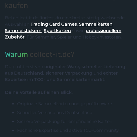
kaufen
Bei collect-it.de findest du eine breite, stetig wachsende
Auswahl an
Trading Card Games
,
Sammelkarten
,
Sammelstickern
,
Sportkarten
sowie
professionellem
Zubehör
.
Für Sammler, Spieler und Hobby-Investoren.
Warum
collect-it.de?
Du profitierst von
originaler Ware, schneller Lieferung
aus Deutschland, sicherer Verpackung
und
echter
Expertise im TCG- und Sammelkartenmarkt.
Deine Vorteile auf einen Blick:
Originale Sammelkarten und geprüfte Ware
Schneller Versand aus Deutschland
Sichere Verpackung für empfindliche Karten
Fachliche Expertise und aktive TCG-Community