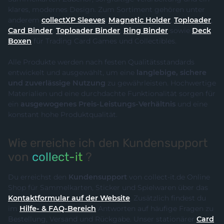
klares, modernes Design. Zum Sortiment gehören unter
anderem
collectXP Sleeves
,
Magnetic Holder
,
Toploader
,
Card Binder
,
Toploader Binder
,
Ring Binder
sowie
Deck
Boxen
für Trading Card Games und Collectibles.
Alle Produkte werden nach festen Qualitätsstandards
entwickelt und ausgewählt, um eine
langlebige, sichere
und zuverlässige Nutzung
zu gewährleisten. Hochwertige
Materialien und eine durchdachte Funktionalität sorgen für
ein
ausgewogenes Preis-Leistungs-Verhältnis
und eine
konstant hohe Produktqualität.
Wie erreiche ich den Kundensupport
von
collect-it
?
Du erreichst den
Kundensupport
von collect-it.de Online
Shop für Sammelkarten, Sticker und Spielwaren über das
Kontaktformular auf der Website
. Zusätzlich findest du
im
Hilfe- & FAQ-Bereich
Antworten auf häufige Fragen zu
Bestellung, Versand und Rückgabe. Unser stationärer
Card