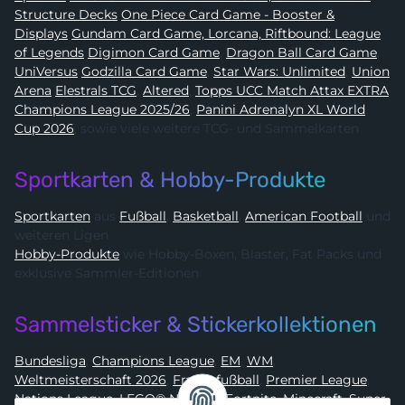
Structure Decks
One Piece Card Game - Booster &
Displays
Gundam Card Game, Lorcana, Riftbound: League
of Legends
Digimon Card Game
,
Dragon Ball Card Game
,
UniVersus
Godzilla Card Game
,
Star Wars: Unlimited
,
Union
Arena
Elestrals TCG
,
Altered
,
Topps UCC Match Attax EXTRA
Champions League 2025/26
,
Panini Adrenalyn XL World
Cup 2026
, sowie viele weitere TCG- und Sammelkarten
Sportkarten & Hobby-Produkte
Sportkarten
aus
Fußball
,
Basketball
,
American Football
und
weiteren Ligen
Hobby-Produkte
wie Hobby-Boxen, Blaster, Fat Packs und
exklusive Sammler-Editionen
Sammelsticker & Stickerkollektionen
Bundesliga
,
Champions League
,
EM
,
WM
,
Weltmeisterschaft 2026
,
Frauenfußball
,
Premier League
,
Nations League
,
LEGO® Ninjago
,
Fortnite
,
Minecraft
,
Super