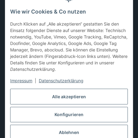
Mario
,
Disney
,
Dragon Ball
,
Asterix
,
Batman
Wie wir Cookies & Co nutzen
Sammelkarten-Zubehör &
Durch Klicken auf „Alle akzeptieren“ gestatten Sie den
Schutzprodukte
Einsatz folgender Dienste auf unserer Website: Technisch
notwendig, YouTube, Vimeo, Google Tracking, ReCaptcha,
Card Sleeves, Penny Sleeves
,
Premium Sleeves
,
Toploader
,
Doofinder, Google Analytics, Google Ads, Google Tag
Magnetic Holder
,
Sammelalben / Binder / Pocket Pages
,
Manager, Brevo, abocloud. Sie können die Einstellung
Deckboxen
,
Playmats
und
Aufbewahrungslösungen
jederzeit ändern (Fingerabdruck-Icon links unten). Weitere
Details finden Sie unter
Konfigurieren
und in unserer
Datenschutzerklärung
.
Impressum
|
Datenschutzerklärung
Hier kannst du uns folgen:
Alle akzeptieren
Konfigurieren
Vertrag widerrufen
* Alle Preise inkl. gesetzlicher USt., zzgl.
Versand
** Differenzbesteuerung gemäß § 25a UStG,
Ablehnen
Gebrauchtgegenstände/Sonderregelung. Die Mehrwertsteuer