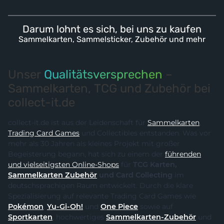
Darum lohnt es sich, bei uns zu kaufen
Sammelkarten, Sammelsticker, Zubehör und mehr
Unser
Qualitätsversprechen
–
Sammelkarten, TCG und Zubehör bei
collect-it.de
collect-it.de ist aus der Leidenschaft für
Sammelkarten
,
Trading Card Games
und Collectibles entstanden. Was vor
mehr als 30 Jahren als kleines Projekt mit großer
Begeisterung begann, hat sich zu einem der
führenden
und vielseitigsten Online-Shops
für
TCG Karten,
Sammelkarten Zubehör
und Card Collecting
im
deutschsprachigen Raum entwickelt. Durch die klare
Spezialisierung auf relevante Trading Card Games wie
Pokémon
,
Yu-Gi-Oh!
und
One Piece
sowie auf
Sportkarten
, hochwertiges
Sammelkarten-Zubehör
und