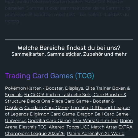
Egal, ob du Pokémon Karten kaufen, Yu-Gi-Oh! Booster
bestellen, Sammelsticker sammeln oder deine Sammlung
professionell schützen möchtest – bei collect-it.de bist du
richtig.
Welche Bereiche findest du bei uns?
Sammelkarten, Sammelsticker, Zubehör und mehr
Trading Card Games (TCG)
Pokémon Karten - Booster, Displays, Elite Trainer Boxen &
Specials
Yu-Gi-Oh! Karten - aktuelle Sets, Core Booster &
Structure Decks
One Piece Card Game - Booster &
Displays
Gundam Card Game, Lorcana, Riftbound: League
of Legends
Digimon Card Game
,
Dragon Ball Card Game
,
UniVersus
Godzilla Card Game
,
Star Wars: Unlimited
,
Union
Arena
Elestrals TCG
,
Altered
,
Topps UCC Match Attax EXTRA
Champions League 2025/26
,
Panini Adrenalyn XL World