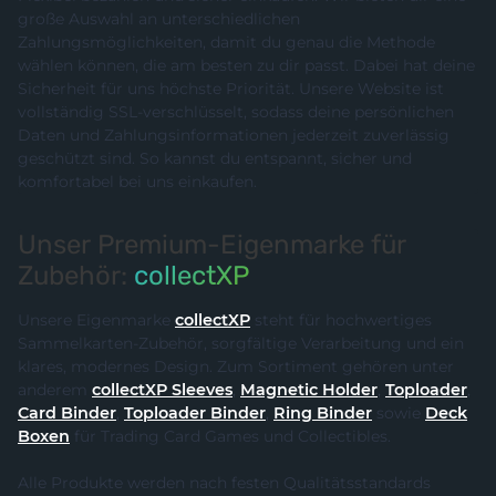
große Auswahl an unterschiedlichen
Zahlungsmöglichkeiten, damit du genau die Methode
wählen können, die am besten zu dir passt. Dabei hat deine
Sicherheit für uns höchste Priorität. Unsere Website ist
vollständig SSL-verschlüsselt, sodass deine persönlichen
Daten und Zahlungsinformationen jederzeit zuverlässig
geschützt sind. So kannst du entspannt, sicher und
komfortabel bei uns einkaufen.
Unser Premium-Eigenmarke für
Zubehör:
collectXP
Unsere Eigenmarke
collectXP
steht für hochwertiges
Sammelkarten-Zubehör, sorgfältige Verarbeitung und ein
klares, modernes Design. Zum Sortiment gehören unter
anderem
collectXP Sleeves
,
Magnetic Holder
,
Toploader
,
Card Binder
,
Toploader Binder
,
Ring Binder
sowie
Deck
Boxen
für Trading Card Games und Collectibles.
Alle Produkte werden nach festen Qualitätsstandards