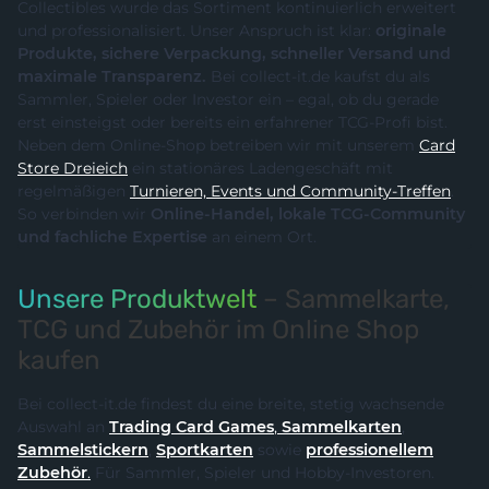
Collectibles wurde das Sortiment kontinuierlich erweitert
und professionalisiert. Unser Anspruch ist klar:
originale
Produkte, sichere Verpackung, schneller Versand und
maximale Transparenz.
Bei collect-it.de kaufst du als
Sammler, Spieler oder Investor ein – egal, ob du gerade
erst einsteigst oder bereits ein erfahrener TCG-Profi bist.
Neben dem Online-Shop betreiben wir mit unserem
Card
Store Dreieich
ein stationäres Ladengeschäft mit
regelmäßigen
Turnieren, Events und Community-Treffen
.
So verbinden wir
Online-Handel, lokale TCG-Community
und fachliche Expertise
an einem Ort.
Unsere Produktwelt
– Sammelkarte,
TCG und Zubehör im Online Shop
kaufen
Bei collect-it.de findest du eine breite, stetig wachsende
Auswahl an
Trading Card Games
,
Sammelkarten
,
Sammelstickern
,
Sportkarten
sowie
professionellem
Zubehör
.
Für Sammler, Spieler und Hobby-Investoren.