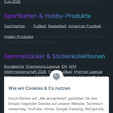
Cup 2026
, sowie viele weitere TCG- und Sammelkarten
Sportkarten & Hobby-Produkte
Sportkarten
aus
Fußball
,
Basketball
,
American Football
und
weiteren Ligen
Hobby-Produkte
wie Hobby-Boxen, Blaster, Fat Packs und
exklusive Sammler-Editionen
Sammelsticker & Stickerkollektionen
Bundesliga
,
Champions League
,
EM
,
WM
,
Weltmeisterschaft 2026
,
Frauenfußball
,
Premier League
,
Nations League
,
LEGO® Ninjago
,
Fortnite
,
Minecraft
,
Super
Mario
,
Disney
,
Dragon Ball
,
Asterix
,
Batman
Wie wir Cookies & Co nutzen
Sammelkarten-Zubehör &
Durch Klicken auf „Alle akzeptieren“ gestatten Sie den
Schutzprodukte
Einsatz folgender Dienste auf unserer Website: Technisch
notwendig, YouTube, Vimeo, Google Tracking, ReCaptcha,