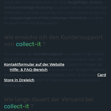
entwickelt und ausgewählt, um eine
langlebige, sichere
und zuverlässige Nutzung
zu gewährleisten. Hochwertige
Materialien und eine durchdachte Funktionalität sorgen für
ein
ausgewogenes Preis-Leistungs-Verhältnis
und eine
konstant hohe Produktqualität.
Wie erreiche ich den Kundensupport
von
collect-it
?
Du erreichst den
Kundensupport
von collect-it.de Online
Shop für Sammelkarten, Sticker und Spielwaren über das
Kontaktformular auf der Website
. Zusätzlich findest du
im
Hilfe- & FAQ-Bereich
Antworten auf häufige Fragen zu
Bestellung, Versand und Rückgabe. Unser stationärer
Card
Store in Dreieich
steht dir ebenfalls als Anlaufstelle zur
Verfügung.
Wie lange dauert der Versand bei
collect-it
?