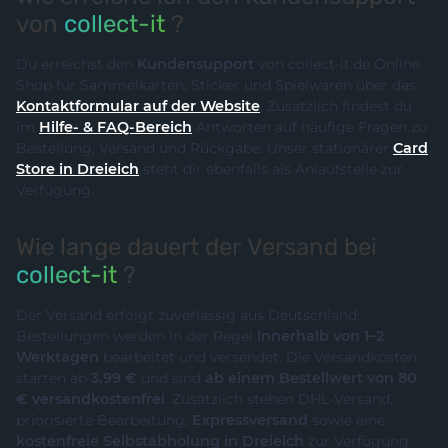
von
collect-it
?
Du erreichst den
Kundensupport
von collect-it.de Online
Shop für Sammelkarten, Sticker und Spielwaren über das
Kontaktformular auf der Website
. Zusätzlich findest du
im
Hilfe- & FAQ-Bereich
Antworten auf häufige Fragen zu
Bestellung, Versand und Rückgabe. Unser stationärer
Card
Store in Dreieich
steht dir ebenfalls als Anlaufstelle zur
Verfügung.
Wie lange dauert der Versand bei
collect-it
?
Der Versand erfolgt zuverlässig aus Deutschland.
Bestellungen werden in der Regel
innerhalb von 1–2
Werktagen
bearbeitet und versendet. Die Versandkosten
starten ab
3,99 €
und sind
ab einem Bestellwert von 80
€ versandkostenfrei
. Zusätzlich stehen DHL-Versand,
priorisierte Bearbeitung,
Expressversand
sowie eine
kostenfreie Selbstabholung in Dreieich
zur Verfügung.