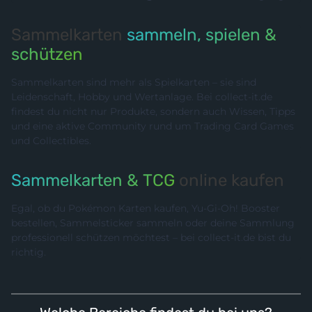
Sammelkarten
sammeln, spielen &
schützen
Sammelkarten sind mehr als Spielkarten – sie sind
Leidenschaft, Hobby und Wertanlage. Bei collect-it.de
findest du nicht nur Produkte, sondern auch Wissen, Tipps
und eine aktive Community rund um Trading Card Games
und Collectibles.
Sammelkarten & TCG
online kaufen
Egal, ob du Pokémon Karten kaufen, Yu-Gi-Oh! Booster
bestellen, Sammelsticker sammeln oder deine Sammlung
professionell schützen möchtest – bei collect-it.de bist du
richtig.