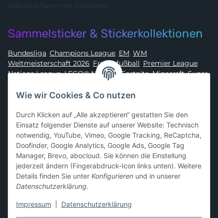
exklusive Sammler-Editionen
Sammelsticker & Stickerkollektionen
Bundesliga
,
Champions League
,
EM
,
WM
,
Weltmeisterschaft 2026
,
Frauenfußball
,
Premier League
,
Nations League
,
LEGO® Ninjago
,
Fortnite
,
Minecraft
,
Super
Mario
,
Disney
,
Dragon Ball
,
Asterix
,
Batman
Wie wir Cookies & Co nutzen
Sammelkarten-Zubehör &
Durch Klicken auf „Alle akzeptieren“ gestatten Sie den
Schutzprodukte
Einsatz folgender Dienste auf unserer Website: Technisch
notwendig, YouTube, Vimeo, Google Tracking, ReCaptcha,
Card Sleeves, Penny Sleeves
,
Premium Sleeves
,
Toploader
,
Doofinder, Google Analytics, Google Ads, Google Tag
Magnetic Holder
,
Sammelalben / Binder / Pocket Pages
,
Manager, Brevo, abocloud. Sie können die Einstellung
Deckboxen
,
Playmats
und
Aufbewahrungslösungen
jederzeit ändern (Fingerabdruck-Icon links unten). Weitere
Details finden Sie unter
Konfigurieren
und in unserer
Datenschutzerklärung
.
Impressum
|
Datenschutzerklärung