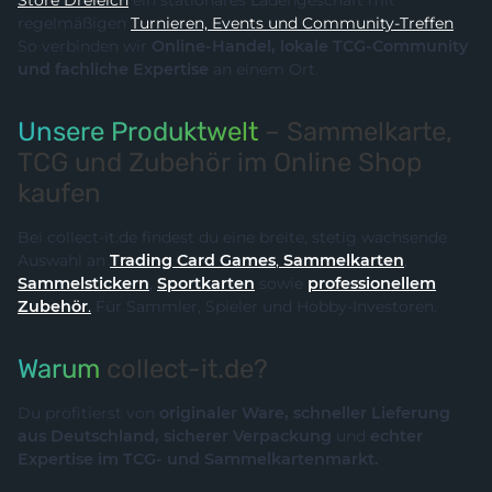
Store Dreieich
ein stationäres Ladengeschäft mit
regelmäßigen
Turnieren, Events und Community-Treffen
.
So verbinden wir
Online-Handel, lokale TCG-Community
und fachliche Expertise
an einem Ort.
Unsere Produktwelt
– Sammelkarte,
TCG und Zubehör im Online Shop
kaufen
Bei collect-it.de findest du eine breite, stetig wachsende
Auswahl an
Trading Card Games
,
Sammelkarten
,
Sammelstickern
,
Sportkarten
sowie
professionellem
Zubehör
.
Für Sammler, Spieler und Hobby-Investoren.
Warum
collect-it.de?
Du profitierst von
originaler Ware, schneller Lieferung
aus Deutschland, sicherer Verpackung
und
echter
Expertise im TCG- und Sammelkartenmarkt.