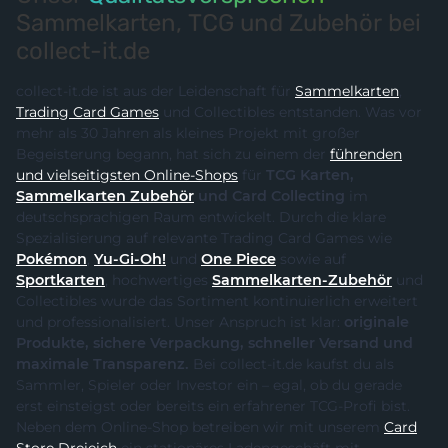
Sammelkarten, TCG und Zubehör bei
collect-it.de
collect-it.de ist aus der Leidenschaft für
Sammelkarten
,
Trading Card Games
und Collectibles entstanden. Was vor
mehr als 30 Jahren als kleines Projekt mit großer
Begeisterung begann, hat sich zu einem der
führenden
und vielseitigsten Online-Shops
für
TCG Karten,
Sammelkarten Zubehör
und Card Collecting
im
deutschsprachigen Raum entwickelt. Durch die klare
Spezialisierung auf relevante Trading Card Games wie
Pokémon
,
Yu-Gi-Oh!
und
One Piece
sowie auf
Sportkarten
, hochwertiges
Sammelkarten-Zubehör
und
Collectibles wurde das Sortiment kontinuierlich erweitert
und professionalisiert. Unser Anspruch ist klar:
originale
Produkte, sichere Verpackung, schneller Versand und
maximale Transparenz.
Bei collect-it.de kaufst du als
Sammler, Spieler oder Investor ein – egal, ob du gerade
erst einsteigst oder bereits ein erfahrener TCG-Profi bist.
Neben dem Online-Shop betreiben wir mit unserem
Card