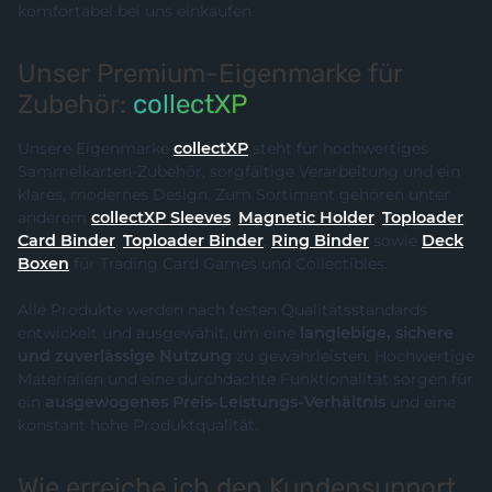
komfortabel bei uns einkaufen.
Unser Premium-Eigenmarke für
Zubehör:
collectXP
Unsere Eigenmarke
collectXP
steht für hochwertiges
Sammelkarten-Zubehör, sorgfältige Verarbeitung und ein
klares, modernes Design. Zum Sortiment gehören unter
anderem
collectXP Sleeves
,
Magnetic Holder
,
Toploader
,
Card Binder
,
Toploader Binder
,
Ring Binder
sowie
Deck
Boxen
für Trading Card Games und Collectibles.
Alle Produkte werden nach festen Qualitätsstandards
entwickelt und ausgewählt, um eine
langlebige, sichere
und zuverlässige Nutzung
zu gewährleisten. Hochwertige
Materialien und eine durchdachte Funktionalität sorgen für
ein
ausgewogenes Preis-Leistungs-Verhältnis
und eine
konstant hohe Produktqualität.
Wie erreiche ich den Kundensupport