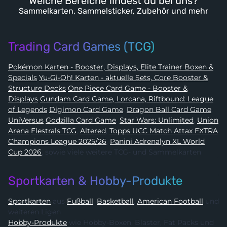
Welche Bereiche findest du bei uns?
Sammelkarten, Sammelsticker, Zubehör und mehr
Trading Card Games (TCG)
Pokémon Karten - Booster, Displays, Elite Trainer Boxen &
Specials
Yu-Gi-Oh! Karten - aktuelle Sets, Core Booster &
Structure Decks
One Piece Card Game - Booster &
Displays
Gundam Card Game, Lorcana, Riftbound: League
of Legends
Digimon Card Game
,
Dragon Ball Card Game
,
UniVersus
Godzilla Card Game
,
Star Wars: Unlimited
,
Union
Arena
Elestrals TCG
,
Altered
,
Topps UCC Match Attax EXTRA
Champions League 2025/26
,
Panini Adrenalyn XL World
Cup 2026
, sowie viele weitere TCG- und Sammelkarten
Sportkarten & Hobby-Produkte
Sportkarten
aus
Fußball
,
Basketball
,
American Football
und
weiteren Ligen
Hobby-Produkte
wie Hobby-Boxen, Blaster, Fat Packs und