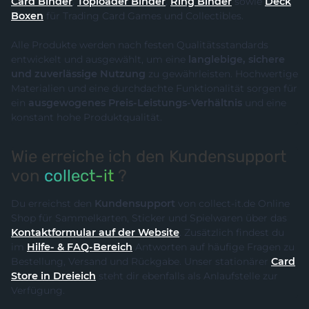
Card Binder
,
Toploader Binder
,
Ring Binder
sowie
Deck
Boxen
für Trading Card Games und Collectibles.
Alle Produkte werden nach festen Qualitätsstandards
entwickelt und ausgewählt, um eine
langlebige, sichere
und zuverlässige Nutzung
zu gewährleisten. Hochwertige
Materialien und eine durchdachte Funktionalität sorgen für
ein
ausgewogenes Preis-Leistungs-Verhältnis
und eine
konstant hohe Produktqualität.
Wie erreiche ich den Kundensupport
von
collect-it
?
Du erreichst den
Kundensupport
von collect-it.de Online
Shop für Sammelkarten, Sticker und Spielwaren über das
Kontaktformular auf der Website
. Zusätzlich findest du
im
Hilfe- & FAQ-Bereich
Antworten auf häufige Fragen zu
Bestellung, Versand und Rückgabe. Unser stationärer
Card
Store in Dreieich
steht dir ebenfalls als Anlaufstelle zur
Verfügung.