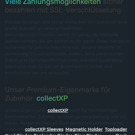
Viele Zahlungsmöglichkeiten
sicher
bezahlen mit SSL-Verschlüsselung
Flexibel bezahlen und sicher einkaufen: Wir bieten dir eine
große Auswahl an unterschiedlichen
Zahlungsmöglichkeiten, damit du genau die Methode
wählen können, die am besten zu dir passt. Dabei hat deine
Sicherheit für uns höchste Priorität. Unsere Website ist
vollständig SSL-verschlüsselt, sodass deine persönlichen
Daten und Zahlungsinformationen jederzeit zuverlässig
geschützt sind. So kannst du entspannt, sicher und
komfortabel bei uns einkaufen.
Unser Premium-Eigenmarke für
Zubehör:
collectXP
Unsere Eigenmarke
collectXP
steht für hochwertiges
Sammelkarten-Zubehör, sorgfältige Verarbeitung und ein
klares, modernes Design. Zum Sortiment gehören unter
anderem
collectXP Sleeves
,
Magnetic Holder
,
Toploader
,