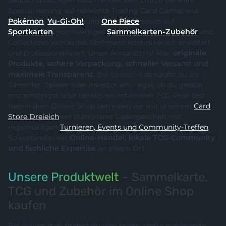
deutschsprachigen Raum entwickelt. Durch die klare
Spezialisierung auf relevante Trading Card Games wie
Pokémon
,
Yu-Gi-Oh!
und
One Piece
sowie auf
Sportkarten
, hochwertiges
Sammelkarten-Zubehör
und
Collectibles wurde das Sortiment kontinuierlich erweitert
und professionalisiert. Unser Anspruch ist klar:
originale
Produkte, sichere Verpackung, schneller Versand und
maximale Transparenz.
Bei collect-it.de kaufst du als
Sammler, Spieler oder Investor ein – egal, ob du gerade
erst einsteigst oder bereits ein erfahrener TCG-Profi bist.
Neben dem Online-Shop betreiben wir mit unserem
Card
Store Dreieich
ein stationäres Ladengeschäft mit
regelmäßigen
Turnieren, Events und Community-Treffen
.
So verbinden wir
Online-Handel, lokale TCG-Community
und fachliche Expertise
an einem Ort.
Unsere Produktwelt
– Sammelkarte,
TCG und Zubehör im Online Shop
kaufen
Bei collect-it.de findest du eine breite, stetig wachsende