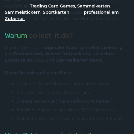
Auswahl an
Trading Card Games
,
Sammelkarten
,
Sammelstickern
,
Sportkarten
sowie
professionellem
Zubehör
.
Für Sammler, Spieler und Hobby-Investoren.
Warum
collect-it.de?
Du profitierst von
originaler Ware, schneller Lieferung
aus Deutschland, sicherer Verpackung
und
echter
Expertise im TCG- und Sammelkartenmarkt.
Deine Vorteile auf einen Blick:
Originale Sammelkarten und geprüfte Ware
Schneller Versand aus Deutschland
Sichere Verpackung für empfindliche Karten
Fachliche Expertise und aktive TCG-Community
Online-Shop und stationärer Card Store mit Events