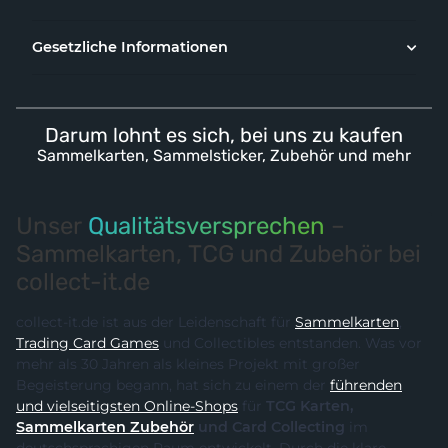
Gesetzliche Informationen
Darum lohnt es sich, bei uns zu kaufen
Sammelkarten, Sammelsticker, Zubehör und mehr
Unser
Qualitätsversprechen
–
Sammelkarten, TCG und Zubehör bei
collect-it.de
collect-it.de ist aus der Leidenschaft für
Sammelkarten
,
Trading Card Games
und Collectibles entstanden. Was vor
mehr als 30 Jahren als kleines Projekt mit großer
Begeisterung begann, hat sich zu einem der
führenden
und vielseitigsten Online-Shops
für
TCG Karten,
Sammelkarten Zubehör
und Card Collecting
im