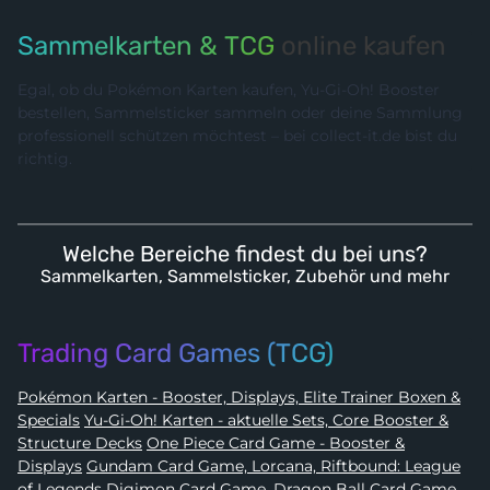
Sammelkarten & TCG
online kaufen
Egal, ob du Pokémon Karten kaufen, Yu-Gi-Oh! Booster
bestellen, Sammelsticker sammeln oder deine Sammlung
professionell schützen möchtest – bei collect-it.de bist du
richtig.
Welche Bereiche findest du bei uns?
Sammelkarten, Sammelsticker, Zubehör und mehr
Trading Card Games (TCG)
Pokémon Karten - Booster, Displays, Elite Trainer Boxen &
Specials
Yu-Gi-Oh! Karten - aktuelle Sets, Core Booster &
Structure Decks
One Piece Card Game - Booster &
Displays
Gundam Card Game, Lorcana, Riftbound: League
of Legends
Digimon Card Game
,
Dragon Ball Card Game
,