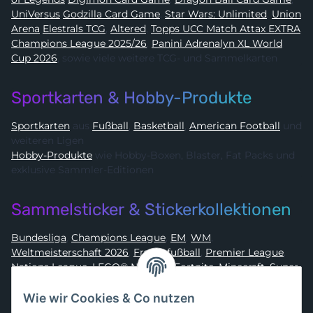
UniVersus
Godzilla Card Game
,
Star Wars: Unlimited
,
Union
Arena
Elestrals TCG
,
Altered
,
Topps UCC Match Attax EXTRA
Champions League 2025/26
,
Panini Adrenalyn XL World
Cup 2026
, sowie viele weitere TCG- und Sammelkarten
Sportkarten & Hobby-Produkte
Sportkarten
aus
Fußball
,
Basketball
,
American Football
und
weiteren Ligen
Hobby-Produkte
wie Hobby-Boxen, Blaster, Fat Packs und
exklusive Sammler-Editionen
Sammelsticker & Stickerkollektionen
Bundesliga
,
Champions League
,
EM
,
WM
,
Weltmeisterschaft 2026
,
Frauenfußball
,
Premier League
,
Nations League
,
LEGO® Ninjago
,
Fortnite
,
Minecraft
,
Super
Mario
,
Disney
,
Dragon Ball
,
Asterix
,
Batman
Wie wir Cookies & Co nutzen