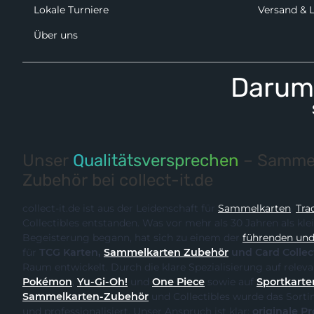
Lokale Turniere
Versand & 
Über uns
Darum 
Unser
Qualitätsversprechen
– Sammel
Zubehör bei collect-it.de
collect-it.de ist aus der Leidenschaft für
Sammelkarten
,
Tra
Collectibles entstanden. Was vor mehr als 30 Jahren als kle
Begeisterung begann, hat sich zu einem der
führenden und 
für
TCG Karten,
Sammelkarten Zubehör
und Card Collec
Raum entwickelt. Durch
Pokémon
,
Yu-Gi-Oh!
und
One Piece
sowie auf
Sportkarte
Sammelkarten-Zubehör
und Collectibles wurde das Sortiment kontinuierlich erweitert
und professionalisiert. Unser Anspruch ist klar:
originale Produk