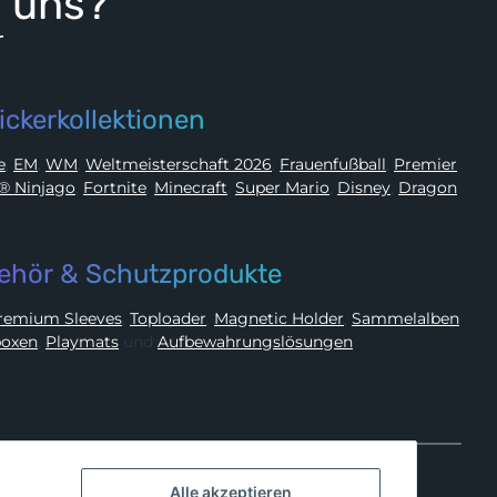
i uns?
r
ickerkollektionen
ue
,
EM
,
WM
,
Weltmeisterschaft 2026
,
Frauenfußball
,
Premier
LEGO® Ninjago
,
Fortnite
,
Minecraft
,
Super Mario
,
Disney
,
Dragon
ehör & Schutzprodukte
Premium Sleeves
,
Toploader
,
Magnetic Holder
,
Sammelalben
oxen
,
Playmats
und
Aufbewahrungslösungen
Alle akzeptieren