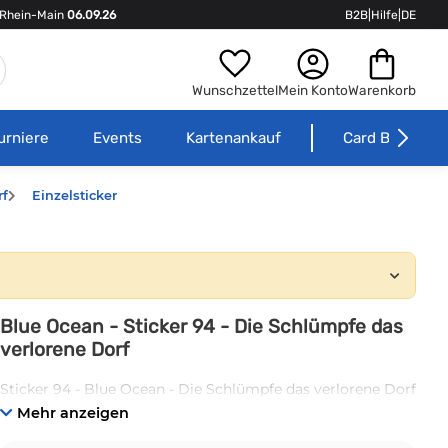
Rhein-Main
06.09.26
B2B
|
Hilfe
|
DE
Wunschzettel
Mein Konto
Warenkorb
urniere
Events
Kartenankauf
Card Börse
rf
Einzelsticker
Blue Ocean - Sticker 94 - Die Schlümpfe das
verlorene Dorf
Sticker 94 - Blue Ocean - Die Schlümpfe das verlorene Dorf
Mehr anzeigen