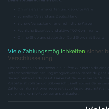
Deine Vorteile auf einen Blick:
Originale Sammelkarten und geprüfte Ware
Schneller Versand aus Deutschland
Sichere Verpackung für empfindliche Karten
Fachliche Expertise und aktive TCG-Community
Online-Shop und stationärer Card Store mit Events
Viele Zahlungsmöglichkeiten
sicher 
Verschlüsselung
Flexibel bezahlen und sicher einkaufen: Wir bieten dir eine
unterschiedlichen Zahlungsmöglichkeiten, damit du genau die Methode wählen können,
die am besten zu dir passt. Dabei hat deine Sicherheit für uns hö
Website ist vollständig SSL-verschlüsselt, sodass deine pe
Zahlungsinformationen jederzeit zuverlässig geschützt sind. So kannst du entspannt,
sicher und komfortabel bei uns einkaufen.