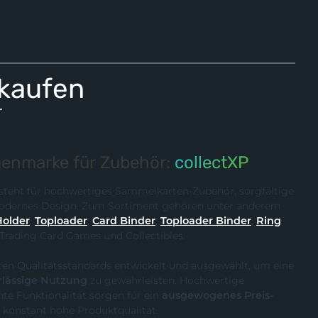
 kaufen
r
enmarke für Zubehör:
collectXP
steht für hochwertiges Sammelkarten-Zubehör, sorgfältige
 modernes Design. Zum Sortiment gehören unter anderem
Holder
,
Toploader
,
Card Binder
,
Toploader Binder
,
Ring
 Trading Card Games und Collectibles.
ten Qualitätsstandards entwickelt und ausgewählt, um eine
rlässige Nutzung
zu gewährleisten. Hochwertige
te Funktionalität sorgen für ein
ausgewogenes Preis-
 konstant hohe Produktqualität.