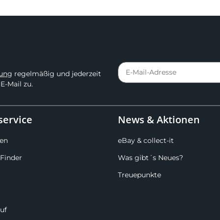
rung
regelmäßig und jederzeit
E-Mail zu.
ervice
News & Aktionen
en
eBay & collect-it
Finder
Was gibt´s Neues?
Treuepunkte
uf