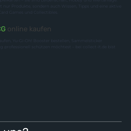
ielkarten – sie sind Leidenschaft, Hobby und Wertanlage.
cht nur Produkte, sondern auch Wissen, Tipps und eine aktive
rd Games und Collectibles.
CG
online kaufen
ufen, Yu-Gi-Oh! Booster bestellen, Sammelsticker
rofessionell schützen möchtest – bei collect-it.de bist