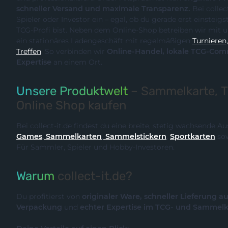
schneller Versand und maximale Transparenz.
Bei collect-it.de kaufst du als Sammler,
Spieler oder Investor ein – egal, ob du gerade erst einsteigst oder bereits ein erfahrener
TCG-Profi bist. Neben dem Online-Shop betreiben wir m
ein stationäres Ladengeschäft mit regelmäßigen
Turnieren, Events und Communit
Treffen
. So verbinden wir
Online-Handel, lokale TCG-Community und fachliche
Expertise
an einem Ort.
Unsere Produktwelt
– Sammelkarte, 
Online Shop kaufen
Bei collect-it.de findest du eine breite, stetig wachsende 
Games
,
Sammelkarten
,
Sammelstickern
,
Sportkarten
so
Für Sammler, Spieler und Hobby-Investoren.
Warum
collect-it.de?
Du profitierst von
originaler Ware, schneller Lieferung a
Verpackung
und
echter Expertise im TCG- und Sammel