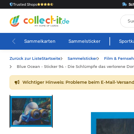
Trusted Shops
Sch
Sammelkarten
Sammelsticker
Sportk
Zurück zur Liste
Startseite
Sammelsticker
Film & Fernse
Blue Ocean - Sticker 94 - Die Schlümpfe das verlorene Dor
Wichtiger Hinweis: Probleme beim E-Mail-Versand