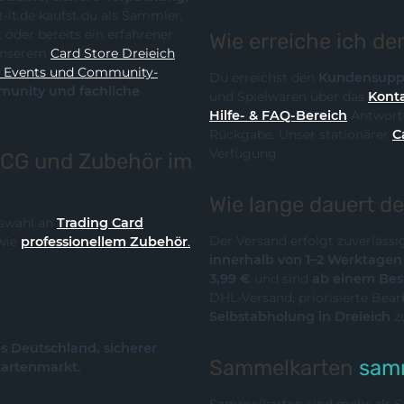
Wie erreiche ich d
it unserem
Card Store Dreieich
y-
Du erreichst den
Kundensupp
und Spielwaren über das
Konta
Hilfe- & FAQ-Bereich
Antworte
Rückgabe. Unser stationärer
C
Verfügung.
TCG und Zubehör im
Wie lange dauert d
Auswahl an
Trading Card
Der Versand erfolgt zuverläss
wie
professionellem Zubehör
.
innerhalb von 1–2 Werktage
3,99 €
und sind
ab einem Best
DHL-Versand, priorisierte Bea
Selbstabholung in Dreieich
z
us Deutschland, sicherer
Sammelkarten
samm
kartenmarkt.