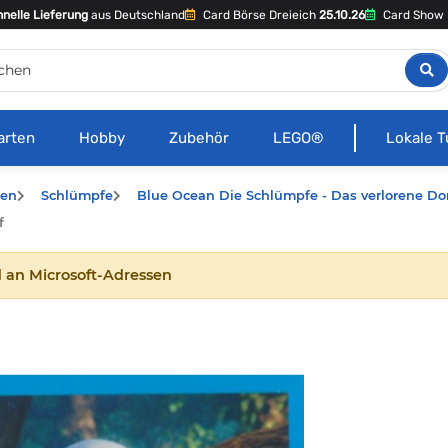
nelle Lieferung
aus Deutschland
Card Börse Dreieich
25.10.26
Card Show 
arten
Hobby
Zubehör
LEGO®
Lokale T
hen
Schlümpfe
Blue Ocean Die Schlümpfe - Das verlorene Do
f
 an Microsoft-Adressen