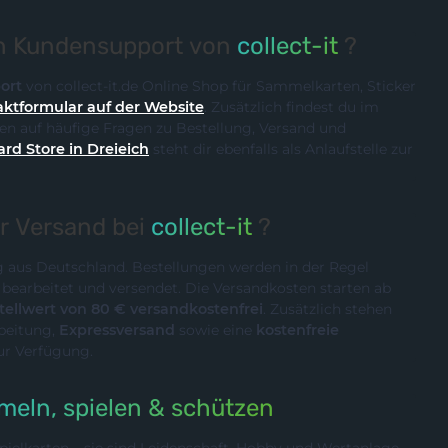
en Kundensupport von
collect-it
?
ort
von collect-it.de Online Shop für Sammelkarten, Sticker
ktformular auf der Website
. Zusätzlich findest du im
n auf häufige Fragen zu Bestellung, Versand und
ard Store in Dreieich
steht dir ebenfalls als Anlaufstelle zur
er Versand bei
collect-it
?
ig aus Deutschland. Bestellungen werden in der Regel
n
bearbeitet und versendet. Die Versandkosten starten ab
ellwert von 80 € versandkostenfrei
. Zusätzlich stehen
rbeitung,
Expressversand
sowie eine
kostenfreie
ur Verfügung.
eln, spielen & schützen