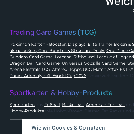
Welch
Trading Card Games (TCG)
Pokémon 
aktuelle Sets, Core Booster & Structure Decks
One Piec
Gundam Card Game, Lorcana, Riftbound: League of Legen
Dragon Ball Card Game
,
UniVersus
Godzilla Card Game
,
Arena
Elestrals TCG
,
Altered
,
Topps UCC Match Attax EXTRA
Panini Adrenalyn XL World Cup 2026
, sowie viele weitere
Sportkarten & Hobby-Produkte
Sportkarten
aus
Fußball
,
Basketball
,
American Football
und
Hobby-Produkte
wie Hobby-Boxen, Blaster, Fat Packs und 
Wie wir Cookies & Co nutzen