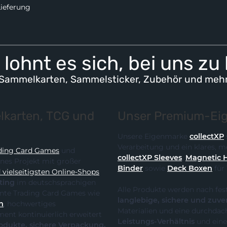
Lieferung
lohnt es sich, bei uns zu
Sammelkarten, Sammelsticker, Zubehör und meh
karten, TCG und
Unser Premium-Eig
Unsere Eigenmarke
collectXP
Verarbeitung und ein klares,
ding Card Games
und
collectXP Sleeves
,
Magnetic 
ines Projekt mit großer
Binder
sowie
Deck Boxen
für
vielseitigsten Online-Shops
ting
im deutschsprachigen
Alle Produkte werden nach fes
 die klare Spezialisierung auf relevante Trading Card Games wie
langlebige, sichere und zuve
n
, hochwertiges
Materialien und eine durchdach
Leistungs-Verhältnis
und eine
te, sichere Verpackung,