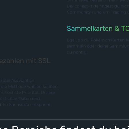
Sammelkarten sind mehr als Sp
Bei collect-it.de findest du ni
Community rund um Trading Ca
Sammelkarten & T
Egal, ob du Pokémon Karten ka
sammeln oder deine Sammlung p
du richtig.
bezahlen mit SSL-
 große Auswahl an
chste Priorität. Unsere
rsönlichen Daten und