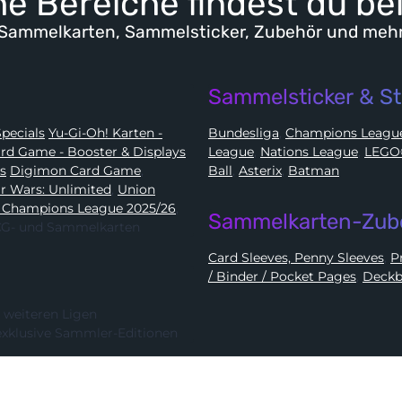
e Bereiche findest du be
Sammelkarten, Sammelsticker, Zubehör und meh
Sammelsticker & St
Karten - Booster, Displays, Elite Trainer Boxen & Specials
Yu-Gi-Oh! Karten -
Bundesliga
,
Champions Leag
e Card Game - Booster & Displays
League
,
Nations League
,
ds
Digimon Card Game
,
Ball
,
Asterix
,
Batman
Star Wars: Unlimited
,
Union
 Champions League 2025/26
,
Sammelkarten-Zub
 TCG- und Sammelkarten
Card Sleeves, Penny Sleeves
,
/ Binder / Pocket Pages
,
Deckb
 weiteren Ligen
exklusive Sammler-Editionen