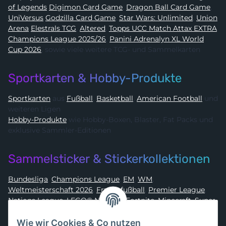
of Legends
Digimon Card Game
,
Dragon Ball Card Game
,
UniVersus
Godzilla Card Game
,
Star Wars: Unlimited
,
Union
Arena
Elestrals TCG
,
Altered
,
Topps UCC Match Attax EXTRA
Champions League 2025/26
,
Panini Adrenalyn XL World
Cup 2026
, sowie viele weitere TCG- und Sammelkarten
Sportkarten & Hobby-Produkte
Sportkarten
aus
Fußball
,
Basketball
,
American Football
und
weiteren Ligen
Hobby-Produkte
wie Hobby-Boxen, Blaster, Fat Packs und
exklusive Sammler-Editionen
Sammelsticker & Stickerkollektionen
Bundesliga
,
Champions League
,
EM
,
WM
,
Weltmeisterschaft 2026
,
Frauenfußball
,
Premier League
,
Nations League
,
LEGO® Ninjago
,
Fortnite
,
Minecraft
,
Super
Mario
,
Disney
,
Dragon Ball
,
Asterix
,
Batman
Wie wir Cookies & Co nutzen