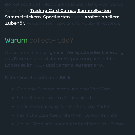
Bei collect-it.de findest du eine breite, stetig wachsende
Auswahl an
Trading Card Games
,
Sammelkarten
,
Sammelstickern
,
Sportkarten
sowie
professionellem
Zubehör
.
Für Sammler, Spieler und Hobby-Investoren.
Warum
collect-it.de?
Du profitierst von
originaler Ware, schneller Lieferung
aus Deutschland, sicherer Verpackung
und
echter
Expertise im TCG- und Sammelkartenmarkt.
Deine Vorteile auf einen Blick:
Originale Sammelkarten und geprüfte Ware
Schneller Versand aus Deutschland
Sichere Verpackung für empfindliche Karten
Fachliche Expertise und aktive TCG-Community
Online-Shop und stationärer Card Store mit Events