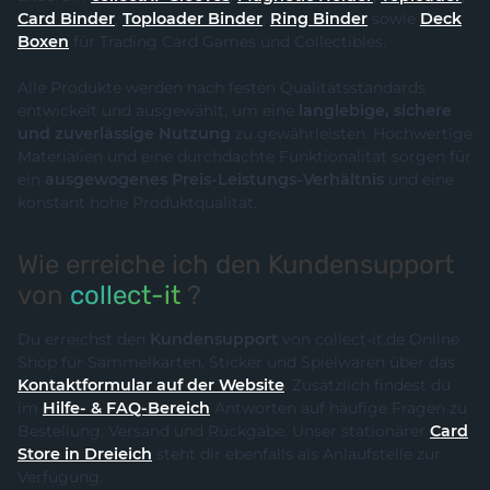
Card Binder
,
Toploader Binder
,
Ring Binder
sowie
Deck
Boxen
für Trading Card Games und Collectibles.
Alle Produkte werden nach festen Qualitätsstandards
entwickelt und ausgewählt, um eine
langlebige, sichere
und zuverlässige Nutzung
zu gewährleisten. Hochwertige
Materialien und eine durchdachte Funktionalität sorgen für
ein
ausgewogenes Preis-Leistungs-Verhältnis
und eine
konstant hohe Produktqualität.
Wie erreiche ich den Kundensupport
von
collect-it
?
Du erreichst den
Kundensupport
von collect-it.de Online
Shop für Sammelkarten, Sticker und Spielwaren über das
Kontaktformular auf der Website
. Zusätzlich findest du
im
Hilfe- & FAQ-Bereich
Antworten auf häufige Fragen zu
Bestellung, Versand und Rückgabe. Unser stationärer
Card
Store in Dreieich
steht dir ebenfalls als Anlaufstelle zur
Verfügung.