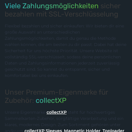
Viele Zahlungsmöglichkeiten
sicher
bezahlen mit SSL-Verschlüsselung
Flexibel bezahlen und sicher einkaufen: Wir bieten dir eine
große Auswahl an unterschiedlichen
Zahlungsmöglichkeiten, damit du genau die Methode
wählen können, die am besten zu dir passt. Dabei hat deine
Sicherheit für uns höchste Priorität. Unsere Website ist
vollständig SSL-verschlüsselt, sodass deine persönlichen
Daten und Zahlungsinformationen jederzeit zuverlässig
geschützt sind. So kannst du entspannt, sicher und
komfortabel bei uns einkaufen.
Unser Premium-Eigenmarke für
Zubehör:
collectXP
Unsere Eigenmarke
collectXP
steht für hochwertiges
Sammelkarten-Zubehör, sorgfältige Verarbeitung und ein
klares, modernes Design. Zum Sortiment gehören unter
anderem
collectXP Sleeves
,
Magnetic Holder
,
Toploader
,