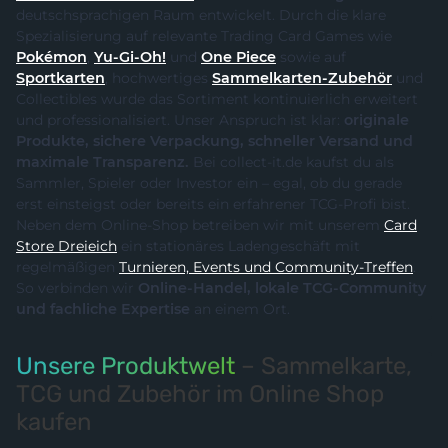
deutschsprachigen Raum entwickelt. Durch die klare
Spezialisierung auf relevante Trading Card Games wie
Pokémon
,
Yu-Gi-Oh!
und
One Piece
sowie auf
Sportkarten
, hochwertiges
Sammelkarten-Zubehör
und
Collectibles wurde das Sortiment kontinuierlich erweitert
und professionalisiert. Unser Anspruch ist klar:
originale
Produkte, sichere Verpackung, schneller Versand und
maximale Transparenz.
Bei collect-it.de kaufst du als
Sammler, Spieler oder Investor ein – egal, ob du gerade
erst einsteigst oder bereits ein erfahrener TCG-Profi bist.
Neben dem Online-Shop betreiben wir mit unserem
Card
Store Dreieich
ein stationäres Ladengeschäft mit
regelmäßigen
Turnieren, Events und Community-Treffen
.
So verbinden wir
Online-Handel, lokale TCG-Community
und fachliche Expertise
an einem Ort.
Unsere Produktwelt
– Sammelkarte,
TCG und Zubehör im Online Shop
kaufen