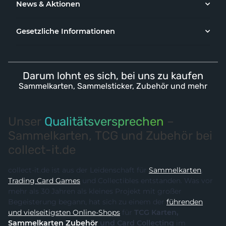
News & Aktionen
Gesetzliche Informationen
Darum lohnt es sich, bei uns zu kaufen
Sammelkarten, Sammelsticker, Zubehör und mehr
Unser
Qualitätsversprechen
–
Sammelkarten, TCG und Zubehör bei
collect-it.de
collect-it.de ist aus der Leidenschaft für
Sammelkarten
,
Trading Card Games
und Collectibles entstanden. Was vor
mehr als 30 Jahren als kleines Projekt mit großer
Begeisterung begann, hat sich zu einem der
führenden
und vielseitigsten Online-Shops
für
TCG Karten,
Sammelkarten Zubehör
und Card Collecting
im