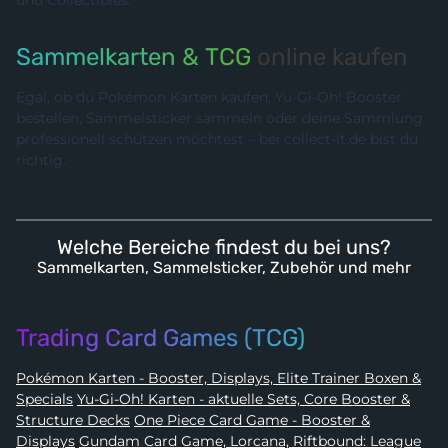
Sammelkarten & TCG
online kaufen
Egal, ob du Pokémon Karten kaufen, Yu-Gi-Oh! Booster
bestellen, Sammelsticker sammeln oder deine Sammlung
professionell schützen möchtest – bei collect-it.de bist du
richtig.
Welche Bereiche findest du bei uns?
Sammelkarten, Sammelsticker, Zubehör und mehr
Trading Card Games (TCG)
Pokémon Karten - Booster, Displays, Elite Trainer Boxen &
Specials
Yu-Gi-Oh! Karten - aktuelle Sets, Core Booster &
Structure Decks
One Piece Card Game - Booster &
Displays
Gundam Card Game, Lorcana, Riftbound: League