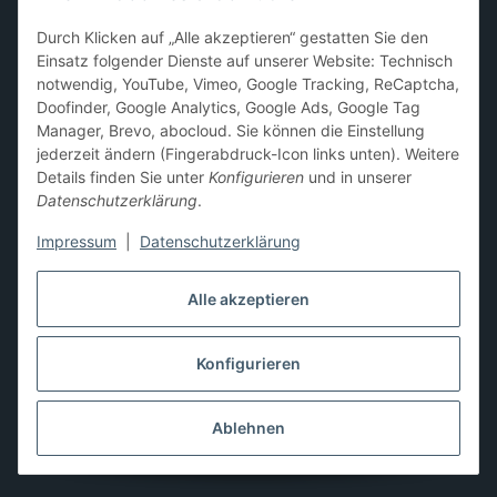
Sammelkarten-Zubehör &
Durch Klicken auf „Alle akzeptieren“ gestatten Sie den
Schutzprodukte
Einsatz folgender Dienste auf unserer Website: Technisch
notwendig, YouTube, Vimeo, Google Tracking, ReCaptcha,
Card Sleeves, Penny Sleeves
,
Premium Sleeves
,
Toploader
,
Doofinder, Google Analytics, Google Ads, Google Tag
Magnetic Holder
,
Sammelalben / Binder / Pocket Pages
,
Manager, Brevo, abocloud. Sie können die Einstellung
Deckboxen
,
Playmats
und
Aufbewahrungslösungen
jederzeit ändern (Fingerabdruck-Icon links unten). Weitere
Details finden Sie unter
Konfigurieren
und in unserer
Datenschutzerklärung
.
Impressum
|
Datenschutzerklärung
Hier kannst du uns folgen:
Alle akzeptieren
Konfigurieren
Vertrag widerrufen
* Alle Preise inkl. gesetzlicher USt., zzgl.
Versand
** Differenzbesteuerung gemäß § 25a UStG,
Ablehnen
Gebrauchtgegenstände/Sonderregelung. Die Mehrwertsteuer
wird auf der Rechnung nicht gesondert ausgewiesen.