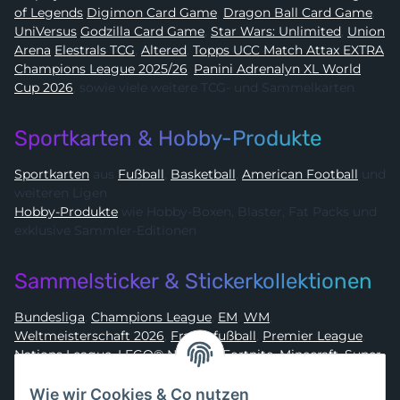
of Legends
Digimon Card Game
,
Dragon Ball Card Game
,
UniVersus
Godzilla Card Game
,
Star Wars: Unlimited
,
Union
Arena
Elestrals TCG
,
Altered
,
Topps UCC Match Attax EXTRA
Champions League 2025/26
,
Panini Adrenalyn XL World
Cup 2026
, sowie viele weitere TCG- und Sammelkarten
Sportkarten & Hobby-Produkte
Sportkarten
aus
Fußball
,
Basketball
,
American Football
und
weiteren Ligen
Hobby-Produkte
wie Hobby-Boxen, Blaster, Fat Packs und
exklusive Sammler-Editionen
Sammelsticker & Stickerkollektionen
Bundesliga
,
Champions League
,
EM
,
WM
,
Weltmeisterschaft 2026
,
Frauenfußball
,
Premier League
,
Nations League
,
LEGO® Ninjago
,
Fortnite
,
Minecraft
,
Super
Mario
,
Disney
,
Dragon Ball
,
Asterix
,
Batman
Wie wir Cookies & Co nutzen