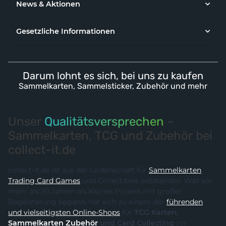
News & Aktionen
Gesetzliche Informationen
Darum lohnt es sich, bei uns zu kaufen
Sammelkarten, Sammelsticker, Zubehör und mehr
Unser
Qualitätsversprechen
–
Sammelkarten, TCG und Zubehör bei
collect-it.de
collect-it.de ist aus der Leidenschaft für
Sammelkarten
,
Trading Card Games
und Collectibles entstanden. Was vor
mehr als 30 Jahren als kleines Projekt mit großer
Begeisterung begann, hat sich zu einem der
führenden
und vielseitigsten Online-Shops
für
TCG Karten,
Sammelkarten Zubehör
und Card Collecting
im