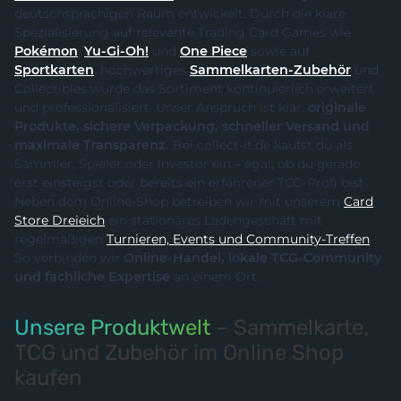
deutschsprachigen Raum entwickelt. Durch die klare
Spezialisierung auf relevante Trading Card Games wie
Pokémon
,
Yu-Gi-Oh!
und
One Piece
sowie auf
Sportkarten
, hochwertiges
Sammelkarten-Zubehör
und
Collectibles wurde das Sortiment kontinuierlich erweitert
und professionalisiert. Unser Anspruch ist klar:
originale
Produkte, sichere Verpackung, schneller Versand und
maximale Transparenz.
Bei collect-it.de kaufst du als
Sammler, Spieler oder Investor ein – egal, ob du gerade
erst einsteigst oder bereits ein erfahrener TCG-Profi bist.
Neben dem Online-Shop betreiben wir mit unserem
Card
Store Dreieich
ein stationäres Ladengeschäft mit
regelmäßigen
Turnieren, Events und Community-Treffen
.
So verbinden wir
Online-Handel, lokale TCG-Community
und fachliche Expertise
an einem Ort.
Unsere Produktwelt
– Sammelkarte,
TCG und Zubehör im Online Shop
kaufen