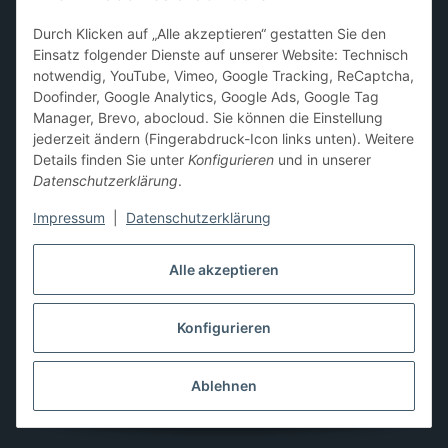
Sammelkarten-Zubehör &
Durch Klicken auf „Alle akzeptieren“ gestatten Sie den
Schutzprodukte
Einsatz folgender Dienste auf unserer Website: Technisch
notwendig, YouTube, Vimeo, Google Tracking, ReCaptcha,
Card Sleeves, Penny Sleeves
,
Premium Sleeves
,
Toploader
,
Doofinder, Google Analytics, Google Ads, Google Tag
Magnetic Holder
,
Sammelalben / Binder / Pocket Pages
,
Manager, Brevo, abocloud. Sie können die Einstellung
Deckboxen
,
Playmats
und
Aufbewahrungslösungen
jederzeit ändern (Fingerabdruck-Icon links unten). Weitere
Details finden Sie unter
Konfigurieren
und in unserer
Datenschutzerklärung
.
Impressum
|
Datenschutzerklärung
Hier kannst du uns folgen:
Alle akzeptieren
Konfigurieren
Vertrag widerrufen
* Alle Preise inkl. gesetzlicher USt., zzgl.
Versand
** Differenzbesteuerung gemäß § 25a UStG,
Ablehnen
Gebrauchtgegenstände/Sonderregelung. Die Mehrwertsteuer
wird auf der Rechnung nicht gesondert ausgewiesen.