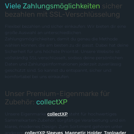
Viele Zahlungsmöglichkeiten
sicher
bezahlen mit SSL-Verschlüsselung
Flexibel bezahlen und sicher einkaufen: Wir bieten dir eine
große Auswahl an unterschiedlichen
Zahlungsmöglichkeiten, damit du genau die Methode
wählen können, die am besten zu dir passt. Dabei hat deine
Sicherheit für uns höchste Priorität. Unsere Website ist
vollständig SSL-verschlüsselt, sodass deine persönlichen
Daten und Zahlungsinformationen jederzeit zuverlässig
geschützt sind. So kannst du entspannt, sicher und
komfortabel bei uns einkaufen.
Unser Premium-Eigenmarke für
Zubehör:
collectXP
Unsere Eigenmarke
collectXP
steht für hochwertiges
Sammelkarten-Zubehör, sorgfältige Verarbeitung und ein
klares, modernes Design. Zum Sortiment gehören unter
anderem
collectXP Sleeves
,
Magnetic Holder
,
Toploader
,