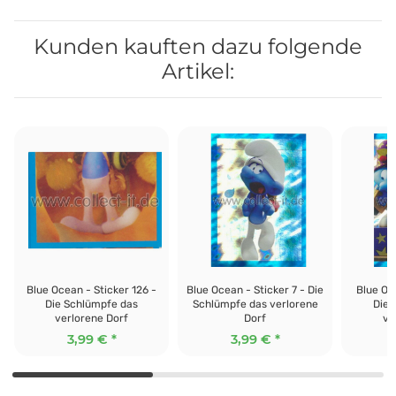
Kunden kauften dazu folgende
Artikel:
Blue Ocean - Sticker 126 -
Blue Ocean - Sticker 7 - Die
Blue Oc
Die Schlümpfe das
Schlümpfe das verlorene
Die 
verlorene Dorf
Dorf
ve
3,99 €
*
3,99 €
*