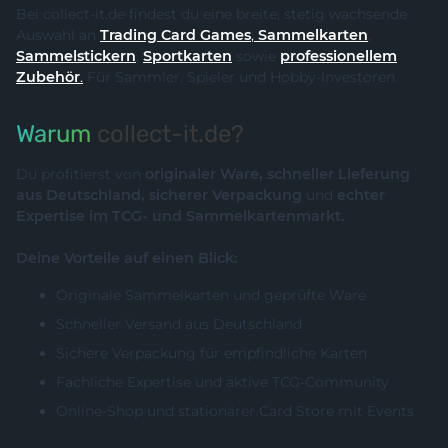
Bei collect-it.de findest du eine breite, stetig wachsende
Auswahl an
Trading Card Games
,
Sammelkarten
,
Sammelstickern
,
Sportkarten
sowie
professionellem
Zubehör
.
Für Sammler, Spieler und Hobby-Investoren.
Warum
collect-it.de?
Du profitierst von
originaler Ware, schneller Lieferung
aus Deutschland, sicherer Verpackung
und
echter
Expertise im TCG- und Sammelkartenmarkt.
Deine Vorteile auf einen Blick:
Originale Sammelkarten und geprüfte Ware
Schneller Versand aus Deutschland
Sichere Verpackung für empfindliche Karten
Fachliche Expertise und aktive TCG-Community
Online-Shop und stationärer Card Store mit Events