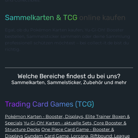
Sammelkarten & TCG
online kaufen
Egal, ob du Pokémon Karten kaufen, Yu-Gi-Oh! Booster
bestellen, Sammelsticker sammeln oder deine Sammlung
professionell schützen möchtest – bei collect-it.de bist du
richtig.
Welche Bereiche findest du bei uns?
Sammelkarten, Sammelsticker, Zubehör und mehr
Trading Card Games (TCG)
Pokémon Karten - Booster, Displays, Elite Trainer Boxen &
Specials
Yu-Gi-Oh! Karten - aktuelle Sets, Core Booster &
Structure Decks
One Piece Card Game - Booster &
Displays
Gundam Card Game, Lorcana, Riftbound: League