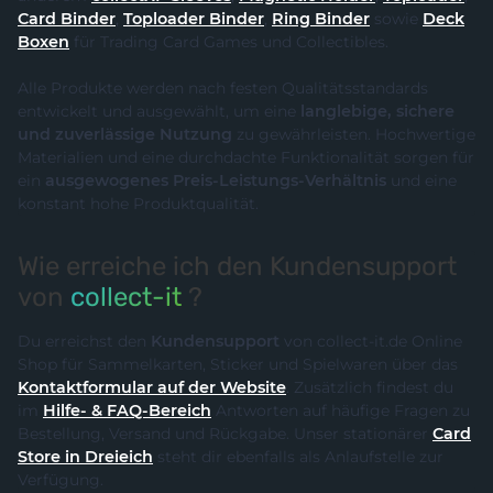
Card Binder
,
Toploader Binder
,
Ring Binder
sowie
Deck
Boxen
für Trading Card Games und Collectibles.
Alle Produkte werden nach festen Qualitätsstandards
entwickelt und ausgewählt, um eine
langlebige, sichere
und zuverlässige Nutzung
zu gewährleisten. Hochwertige
Materialien und eine durchdachte Funktionalität sorgen für
ein
ausgewogenes Preis-Leistungs-Verhältnis
und eine
konstant hohe Produktqualität.
Wie erreiche ich den Kundensupport
von
collect-it
?
Du erreichst den
Kundensupport
von collect-it.de Online
Shop für Sammelkarten, Sticker und Spielwaren über das
Kontaktformular auf der Website
. Zusätzlich findest du
im
Hilfe- & FAQ-Bereich
Antworten auf häufige Fragen zu
Bestellung, Versand und Rückgabe. Unser stationärer
Card
Store in Dreieich
steht dir ebenfalls als Anlaufstelle zur
Verfügung.