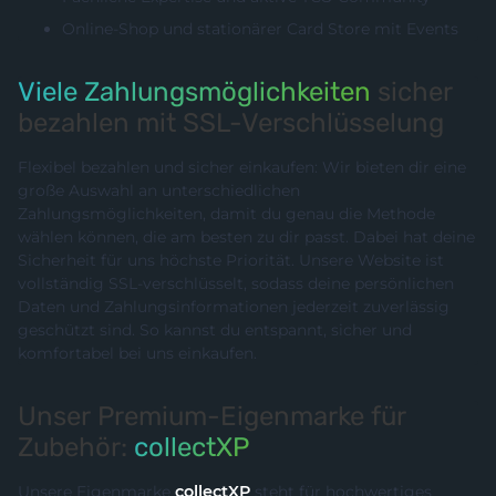
Online-Shop und stationärer Card Store mit Events
Viele Zahlungsmöglichkeiten
sicher
bezahlen mit SSL-Verschlüsselung
Flexibel bezahlen und sicher einkaufen: Wir bieten dir eine
große Auswahl an unterschiedlichen
Zahlungsmöglichkeiten, damit du genau die Methode
wählen können, die am besten zu dir passt. Dabei hat deine
Sicherheit für uns höchste Priorität. Unsere Website ist
vollständig SSL-verschlüsselt, sodass deine persönlichen
Daten und Zahlungsinformationen jederzeit zuverlässig
geschützt sind. So kannst du entspannt, sicher und
komfortabel bei uns einkaufen.
Unser Premium-Eigenmarke für
Zubehör:
collectXP
Unsere Eigenmarke
collectXP
steht für hochwertiges