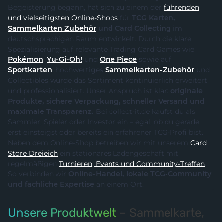
Begeisterung begann, hat sich zu einem der
führenden
und vielseitigsten Online-Shops
für
TCG Karten,
Sammelkarten Zubehör
und Card Collecting
im
deutschsprachigen Raum entwickelt. Durch die klare
Spezialisierung auf relevante Trading Card Games wie
Pokémon
,
Yu-Gi-Oh!
und
One Piece
sowie auf
Sportkarten
, hochwertiges
Sammelkarten-Zubehör
und
Collectibles wurde das Sortiment kontinuierlich erweitert
und professionalisiert. Unser Anspruch ist klar:
originale
Produkte, sichere Verpackung, schneller Versand und
maximale Transparenz.
Bei collect-it.de kaufst du als
Sammler, Spieler oder Investor ein – egal, ob du gerade
erst einsteigst oder bereits ein erfahrener TCG-Profi bist.
Neben dem Online-Shop betreiben wir mit unserem
Card
Store Dreieich
ein stationäres Ladengeschäft mit
regelmäßigen
Turnieren, Events und Community-Treffen
.
So verbinden wir
Online-Handel, lokale TCG-Community
und fachliche Expertise
an einem Ort.
Unsere Produktwelt
– Sammelkarte,