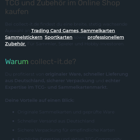
TCG und Zubehör im Online Shop
kaufen
Bei collect-it.de findest du eine breite, stetig wachsende
Auswahl an
Trading Card Games
,
Sammelkarten
,
Sammelstickern
,
Sportkarten
sowie
professionellem
Zubehör
.
Für Sammler, Spieler und Hobby-Investoren.
Warum
collect-it.de?
Du profitierst von
originaler Ware, schneller Lieferung
aus Deutschland, sicherer Verpackung
und
echter
Expertise im TCG- und Sammelkartenmarkt.
Deine Vorteile auf einen Blick:
Originale Sammelkarten und geprüfte Ware
Schneller Versand aus Deutschland
Sichere Verpackung für empfindliche Karten
Fachliche Expertise und aktive TCG-Community