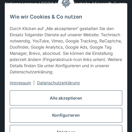
Nations League
,
LEGO® Ninjago
,
Fortnite
,
Minecraft
,
Super
Mario
,
Disney
,
Dragon Ball
,
Asterix
,
Batman
Wie wir Cookies & Co nutzen
Sammelkarten-Zubehör &
Durch Klicken auf „Alle akzeptieren“ gestatten Sie den
Schutzprodukte
Einsatz folgender Dienste auf unserer Website: Technisch
notwendig, YouTube, Vimeo, Google Tracking, ReCaptcha,
Card Sleeves, Penny Sleeves
,
Premium Sleeves
,
Toploader
,
Doofinder, Google Analytics, Google Ads, Google Tag
Magnetic Holder
,
Sammelalben / Binder / Pocket Pages
,
Manager, Brevo, abocloud. Sie können die Einstellung
Deckboxen
,
Playmats
und
Aufbewahrungslösungen
jederzeit ändern (Fingerabdruck-Icon links unten). Weitere
Details finden Sie unter
Konfigurieren
und in unserer
Datenschutzerklärung
.
Impressum
|
Datenschutzerklärung
Hier kannst du uns folgen:
Alle akzeptieren
Konfigurieren
Vertrag widerrufen
* Alle Preise inkl. gesetzlicher USt., zzgl.
Versand
** Differenzbesteuerung gemäß § 25a UStG,