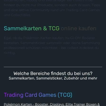
Leidenschaft, Hobby und Wertanlage. Bei collect-it.de
findest du nicht nur Produkte, sondern auch Wissen, Tipps
und eine aktive Community rund um Trading Card Games
und Collectibles.
Sammelkarten & TCG
online kaufen
Egal, ob du Pokémon Karten kaufen, Yu-Gi-Oh! Booster
bestellen, Sammelsticker sammeln oder deine Sammlung
professionell schützen möchtest – bei collect-it.de bist du
richtig.
Welche Bereiche findest du bei uns?
Sammelkarten, Sammelsticker, Zubehör und mehr
Trading Card Games (TCG)
Pokémon Karten - Booster, Displays, Elite Trainer Boxen &