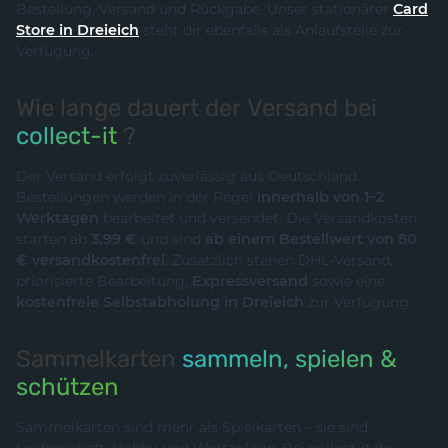
Bestellung, Versand und Rückgabe. Unser stationärer
Card
Store in Dreieich
steht dir ebenfalls als Anlaufstelle zur
Verfügung.
Wie lange dauert der Versand bei
collect-it
?
Der Versand erfolgt zuverlässig aus Deutschland.
Bestellungen werden in der Regel
innerhalb von 1–2
Werktagen
bearbeitet und versendet. Die Versandkosten
starten ab
3,99 €
und sind
ab einem Bestellwert von 80
€ versandkostenfrei
. Zusätzlich stehen DHL-Versand,
priorisierte Bearbeitung,
Expressversand
sowie eine
kostenfreie Selbstabholung in Dreieich
zur Verfügung.
Sammelkarten
sammeln, spielen &
schützen
Sammelkarten sind mehr als Spielkarten – sie sind