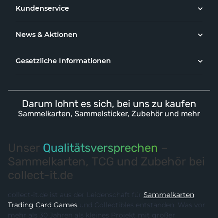
Kundenservice
News & Aktionen
Gesetzliche Informationen
Darum lohnt es sich, bei uns zu kaufen
Sammelkarten, Sammelsticker, Zubehör und mehr
Unser
Qualitätsversprechen
–
Sammelkarten, TCG und Zubehör bei
collect-it.de
collect-it.de ist aus der Leidenschaft für
Sammelkarten
,
Trading Card Games
und Collectibles entstanden. Was vor
mehr als 30 Jahren als kleines Projekt mit großer