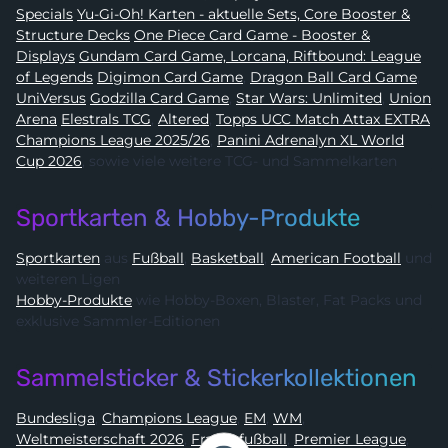
Specials
Yu-Gi-Oh! Karten - aktuelle Sets, Core Booster &
Structure Decks
One Piece Card Game - Booster &
Displays
Gundam Card Game, Lorcana, Riftbound: League
of Legends
Digimon Card Game
,
Dragon Ball Card Game
,
UniVersus
Godzilla Card Game
,
Star Wars: Unlimited
,
Union
Arena
Elestrals TCG
,
Altered
,
Topps UCC Match Attax EXTRA
Champions League 2025/26
,
Panini Adrenalyn XL World
Cup 2026
, sowie viele weitere TCG- und Sammelkarten
Sportkarten & Hobby-Produkte
Sportkarten
aus
Fußball
,
Basketball
,
American Football
und
weiteren Ligen
Hobby-Produkte
wie Hobby-Boxen, Blaster, Fat Packs und
exklusive Sammler-Editionen
Sammelsticker & Stickerkollektionen
Bundesliga
,
Champions League
,
EM
,
WM
,
Weltmeisterschaft 2026
,
Frauenfußball
,
Premier League
,