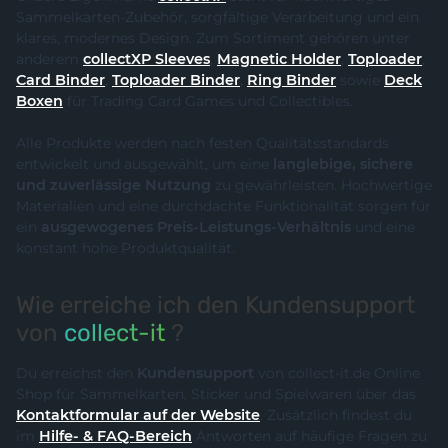
Sammelkarten-Zubehör, sorgfältige Verarbeitung und ein
klares, modernes Design. Zum Sortiment gehören unter
anderem
collectXP Sleeves
,
Magnetic Holder
,
Toploader
,
Card Binder
,
Toploader Binder
,
Ring Binder
sowie
Deck
Boxen
für Trading Card Games und Collectibles.
Alle Produkte werden nach festen Qualitätsstandards
entwickelt und ausgewählt, um eine
langlebige, sichere
und zuverlässige Nutzung
zu gewährleisten. Hochwertige
Materialien und eine durchdachte Funktionalität sorgen für
ein
ausgewogenes Preis-Leistungs-Verhältnis
und eine
konstant hohe Produktqualität.
Wie erreiche ich den Kundensupport
von
collect-it
?
Du erreichst den
Kundensupport
von collect-it.de Online
Shop für Sammelkarten, Sticker und Spielwaren über das
Kontaktformular auf der Website
. Zusätzlich findest du
im
Hilfe- & FAQ-Bereich
Antworten auf häufige Fragen zu