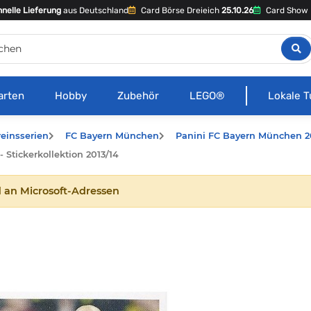
nelle Lieferung
aus Deutschland
Card Börse Dreieich
25.10.26
Card Show 
arten
Hobby
Zubehör
LEGO®
Lokale T
reinsserien
FC Bayern München
Panini FC Bayern München 2
Stickerkollektion 2013/14
 an Microsoft-Adressen