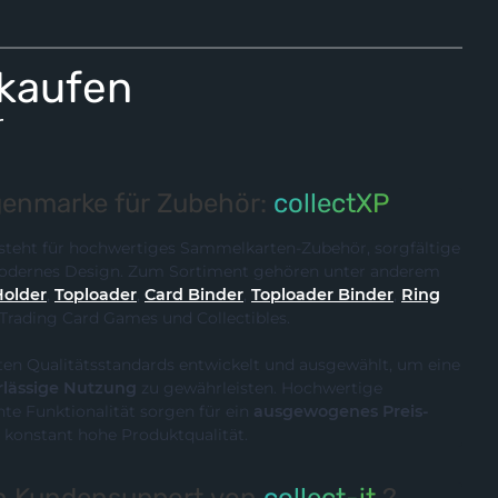
 kaufen
r
enmarke für Zubehör:
collectXP
steht für hochwertiges Sammelkarten-Zubehör, sorgfältige
 modernes Design. Zum Sortiment gehören unter anderem
Holder
,
Toploader
,
Card Binder
,
Toploader Binder
,
Ring
 Trading Card Games und Collectibles.
ten Qualitätsstandards entwickelt und ausgewählt, um eine
rlässige Nutzung
zu gewährleisten. Hochwertige
te Funktionalität sorgen für ein
ausgewogenes Preis-
 konstant hohe Produktqualität.