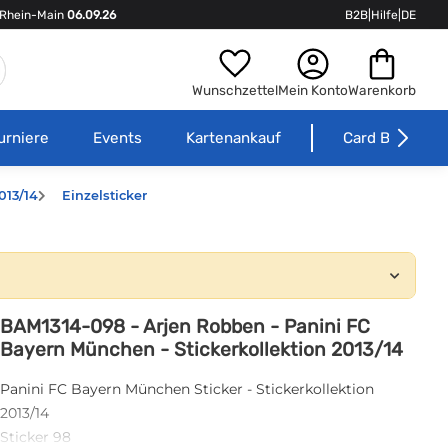
Rhein-Main
06.09.26
B2B
|
Hilfe
|
DE
Wunschzettel
Mein Konto
Warenkorb
urniere
Events
Kartenankauf
Card Börse
013/14
Einzelsticker
BAM1314-098 - Arjen Robben - Panini FC
Bayern München - Stickerkollektion 2013/14
Panini FC Bayern München Sticker - Stickerkollektion
2013/14
Sticker 98