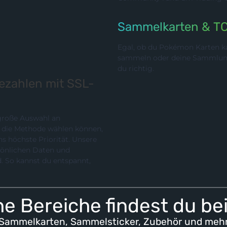
Sammelkarten & T
Egal, ob du Pokémon Karten ka
sammeln oder deine Sammlung p
du richtig.
bezahlen mit SSL-
 große Auswahl an
chste Priorität. Unsere
rsönlichen Daten und
e Bereiche findest du be
Sammelkarten, Sammelsticker, Zubehör und meh