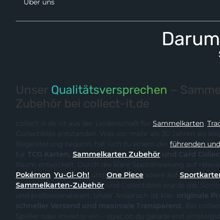
Über uns
Darum 
Unser
Qualitätsversprechen
– Sammel
Zubehör bei collect-it.de
collect-it.de ist aus der Leidenschaft für
Sammelkarten
,
Tra
Collectibles entstanden. Was vor mehr als 30 Jahren als kle
Begeisterung begann, hat sich zu einem der
führenden und 
für
TCG Karten,
Sammelkarten Zubehör
und Card Collec
Raum entwickelt. Durch
Pokémon
,
Yu-Gi-Oh!
und
One Piece
sowie auf
Sportkarte
Sammelkarten-Zubehör
und Collectibles wurde das Sortiment kontinuierlich erweitert
und professionalisiert. Unser Anspruch ist klar:
originale Produk
schneller Versand und maximale Transparenz.
Bei collect-it.de kaufst du als Sammler,
Spieler oder Investor ein – egal, ob du gerade erst einsteigst oder bereits ein erfahrener