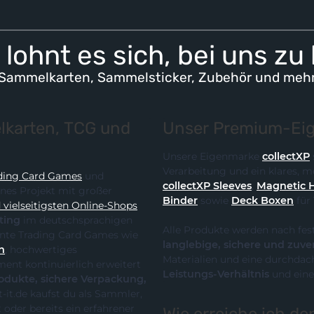
lohnt es sich, bei uns zu
Sammelkarten, Sammelsticker, Zubehör und meh
karten, TCG und
Unser Premium-Eig
Unsere Eigenmarke
collectXP
Verarbeitung und ein klares,
ding Card Games
und
collectXP Sleeves
,
Magnetic 
ines Projekt mit großer
Binder
sowie
Deck Boxen
für
vielseitigsten Online-Shops
ting
im deutschsprachigen
Alle Produkte werden nach fes
 die klare Spezialisierung auf relevante Trading Card Games wie
langlebige, sichere und zuve
n
, hochwertiges
Materialien und eine durchdach
Leistungs-Verhältnis
und eine
te, sichere Verpackung,