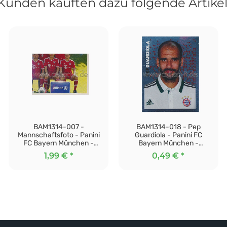
Kunden kauften dazu folgende Artikel
BAM1314-007 -
BAM1314-018 - Pep
Mannschaftsfoto - Panini
Guardiola - Panini FC
FC Bayern München -
Bayern München -
Stickerkollektion 2013/14
Stickerkollektion 2013/14
1,99 €
*
0,49 €
*