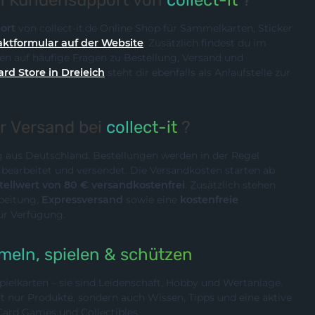
en Kundensupport von
collect-it
?
ort
von collect-it.de Online Shop für Sammelkarten, Sticker
ktformular auf der Website
. Zusätzlich findest du im
n auf häufige Fragen zu Bestellung, Versand und
ard Store in Dreieich
steht dir ebenfalls als Anlaufstelle zur
er Versand bei
collect-it
?
ig aus Deutschland. Bestellungen werden in der Regel
n
bearbeitet und versendet. Die Versandkosten starten ab
ellwert von 80 € versandkostenfrei
. Zusätzlich stehen
rbeitung,
Expressversand
sowie eine
kostenfreie
ur Verfügung.
eln, spielen & schützen
ielkarten – sie sind Leidenschaft, Hobby und Wertanlage.
cht nur Produkte, sondern auch Wissen, Tipps und eine aktive
rd Games und Collectibles.