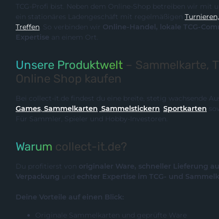
TCG-Profi bist. Neben dem Online-Shop betreiben wir m
ein stationäres Ladengeschäft mit regelmäßigen
Turnieren, Events und Communit
Treffen
. So verbinden wir
Online-Handel, lokale TCG-Community und fachliche
Expertise
an einem Ort.
Unsere Produktwelt
– Sammelkarte, 
Online Shop kaufen
Bei collect-it.de findest du eine breite, stetig wachsende 
Games
,
Sammelkarten
,
Sammelstickern
,
Sportkarten
so
Für Sammler, Spieler und Hobby-Investoren.
Warum
collect-it.de?
Du profitierst von
originaler Ware, schneller Lieferung a
Verpackung
und
echter Expertise im TCG- und Sammel
Deine Vorteile auf einen Blick:
Originale Sammelkarten und geprüfte Ware