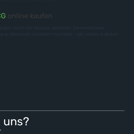
CG
online kaufen
ufen, Yu-Gi-Oh! Booster bestellen, Sammelsticker
rofessionell schützen möchtest – bei collect-it.de bist
i uns?
r