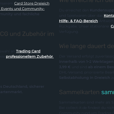
Wie erreiche ich d
it unserem
Card Store Dreieich
y-
Du erreichst den
Kundensupp
und Spielwaren über das
Konta
Hilfe- & FAQ-Bereich
Antworte
Rückgabe. Unser stationärer
C
Verfügung.
TCG und Zubehör im
Wie lange dauert d
Auswahl an
Trading Card
Der Versand erfolgt zuverläss
wie
professionellem Zubehör
.
innerhalb von 1–2 Werktage
3,99 €
und sind
ab einem Best
DHL-Versand, priorisierte Bea
Selbstabholung in Dreieich
z
us Deutschland, sicherer
Sammelkarten
samm
kartenmarkt.
Sammelkarten sind mehr als Sp
Bei collect-it.de findest du ni
Community rund um Trading Ca