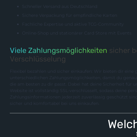
Schneller Versand aus Deutschland
Sichere Verpackung für empfindliche Karten
Fachliche Expertise und aktive TCG-Community
Online-Shop und stationärer Card Store mit Events
Viele Zahlungsmöglichkeiten
sicher 
Verschlüsselung
Flexibel bezahlen und sicher einkaufen: Wir bieten dir eine
unterschiedlichen Zahlungsmöglichkeiten, damit du genau die Methode wählen können,
die am besten zu dir passt. Dabei hat deine Sicherheit für uns hö
Website ist vollständig SSL-verschlüsselt, sodass deine pe
Zahlungsinformationen jederzeit zuverlässig geschützt sind. So kannst du entspannt,
sicher und komfortabel bei uns einkaufen.
Welch