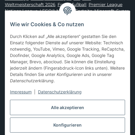
Weltmeisterschaft 2026
,
Frauenfußball
,
Premier League
,
Nations League
,
LEGO® Ninjago
,
Fortnite
,
Minecraft
,
Super
Mario
,
Disney
,
Dragon Ball
,
Asterix
,
Batman
Wie wir Cookies & Co nutzen
Sammelkarten-Zubehör &
Durch Klicken auf „Alle akzeptieren“ gestatten Sie den
Schutzprodukte
Einsatz folgender Dienste auf unserer Website: Technisch
notwendig, YouTube, Vimeo, Google Tracking, ReCaptcha,
Card Sleeves, Penny Sleeves
,
Premium Sleeves
,
Toploader
,
Doofinder, Google Analytics, Google Ads, Google Tag
Magnetic Holder
,
Sammelalben / Binder / Pocket Pages
,
Manager, Brevo, abocloud. Sie können die Einstellung
Deckboxen
,
Playmats
und
Aufbewahrungslösungen
jederzeit ändern (Fingerabdruck-Icon links unten). Weitere
Details finden Sie unter
Konfigurieren
und in unserer
Datenschutzerklärung
.
Impressum
|
Datenschutzerklärung
Hier kannst du uns folgen:
Alle akzeptieren
Konfigurieren
Vertrag widerrufen