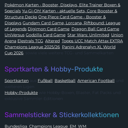
Pokémon Karten - Booster, Displays, Elite Trainer Boxen &
Specials
Yu-Gi-Oh! Karten - aktuelle Sets, Core Booster &
Structure Decks
One Piece Card Game - Booster &
Displays
Gundam Card Game, Lorcana, Riftbound: League
of Legends
Digimon Card Game
,
Dragon Ball Card Game
,
UniVersus
Godzilla Card Game
,
Star Wars: Unlimited
,
Union
Arena
Elestrals TCG
,
Altered
,
Topps UCC Match Attax EXTRA
Champions League 2025/26
,
Panini Adrenalyn XL World
Cup 2026
, sowie viele weitere TCG- und Sammelkarten
Sportkarten & Hobby-Produkte
Sportkarten
aus
Fußball
,
Basketball
,
American Football
und
weiteren Ligen
Hobby-Produkte
wie Hobby-Boxen, Blaster, Fat Packs und
exklusive Sammler-Editionen
Sammelsticker & Stickerkollektionen
Bundesliga
,
Champions League
,
EM
,
WM
,