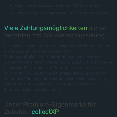
Fachliche Expertise und aktive TCG-Community
Online-Shop und stationärer Card Store mit Events
Viele Zahlungsmöglichkeiten
sicher
bezahlen mit SSL-Verschlüsselung
Flexibel bezahlen und sicher einkaufen: Wir bieten dir eine
große Auswahl an unterschiedlichen
Zahlungsmöglichkeiten, damit du genau die Methode
wählen können, die am besten zu dir passt. Dabei hat deine
Sicherheit für uns höchste Priorität. Unsere Website ist
vollständig SSL-verschlüsselt, sodass deine persönlichen
Daten und Zahlungsinformationen jederzeit zuverlässig
geschützt sind. So kannst du entspannt, sicher und
komfortabel bei uns einkaufen.
Unser Premium-Eigenmarke für
Zubehör:
collectXP