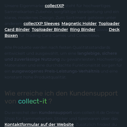
Unsere Eigenmarke
collectXP
steht für hochwertiges
Sammelkarten-Zubehör, sorgfältige Verarbeitung und ein
klares, modernes Design. Zum Sortiment gehören unter
anderem
collectXP Sleeves
,
Magnetic Holder
,
Toploader
,
Card Binder
,
Toploader Binder
,
Ring Binder
sowie
Deck
Boxen
für Trading Card Games und Collectibles.
Alle Produkte werden nach festen Qualitätsstandards
entwickelt und ausgewählt, um eine
langlebige, sichere
und zuverlässige Nutzung
zu gewährleisten. Hochwertige
Materialien und eine durchdachte Funktionalität sorgen für
ein
ausgewogenes Preis-Leistungs-Verhältnis
und eine
konstant hohe Produktqualität.
Wie erreiche ich den Kundensupport
von
collect-it
?
Du erreichst den
Kundensupport
von collect-it.de Online
Shop für Sammelkarten, Sticker und Spielwaren über das
Kontaktformular auf der Website
. Zusätzlich findest du