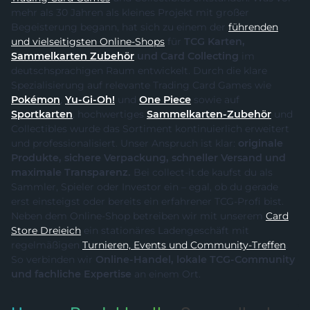
mehr als 30 Jahren als kleines Projekt mit großer
Begeisterung begann, hat sich zu einem der
führenden
und vielseitigsten Online-Shops
für
TCG Karten,
Sammelkarten Zubehör
und Card Collecting
im
deutschsprachigen Raum entwickelt. Durch die klare
Spezialisierung auf relevante Trading Card Games wie
Pokémon
,
Yu-Gi-Oh!
und
One Piece
sowie auf
Sportkarten
, hochwertiges
Sammelkarten-Zubehör
und
Collectibles wurde das Sortiment kontinuierlich erweitert
und professionalisiert. Unser Anspruch ist klar:
originale
Produkte, sichere Verpackung, schneller Versand und
maximale Transparenz.
Bei collect-it.de kaufst du als
Sammler, Spieler oder Investor ein – egal, ob du gerade
erst einsteigst oder bereits ein erfahrener TCG-Profi bist.
Neben dem Online-Shop betreiben wir mit unserem
Card
Store Dreieich
ein stationäres Ladengeschäft mit
regelmäßigen
Turnieren, Events und Community-Treffen
.
So verbinden wir
Online-Handel, lokale TCG-Community
und fachliche Expertise
an einem Ort.