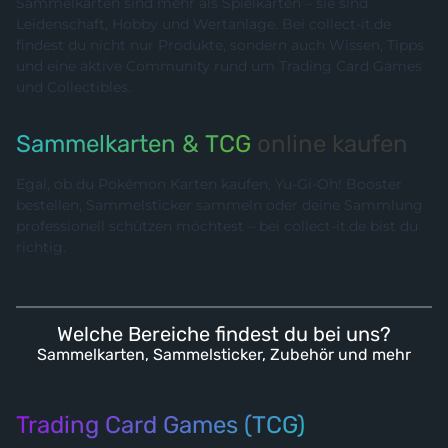
Sammelkarten sind mehr als Spielkarten – sie sind
Leidenschaft, Hobby und Wertanlage. Bei collect-it.de
findest du nicht nur Produkte, sondern auch Wissen, Tipps
und eine aktive Community rund um Trading Card Games
und Collectibles.
Sammelkarten & TCG
online kaufen
Egal, ob du Pokémon Karten kaufen, Yu-Gi-Oh! Booster
bestellen, Sammelsticker sammeln oder deine Sammlung
professionell schützen möchtest – bei collect-it.de bist du
richtig.
Welche Bereiche findest du bei uns?
Sammelkarten, Sammelsticker, Zubehör und mehr
Trading Card Games (TCG)