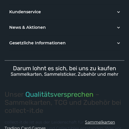
Kundenservice
News & Aktionen
Gesetzliche Informationen
Darum lohnt es sich, bei uns zu kaufen
Sammelkarten, Sammelsticker, Zubehör und mehr
Unser
Qualitätsversprechen
–
Sammelkarten, TCG und Zubehör bei
collect-it.de
collect-it.de ist aus der Leidenschaft für
Sammelkarten
,
Trading Card Games
und Collectibles entstanden. Was vor