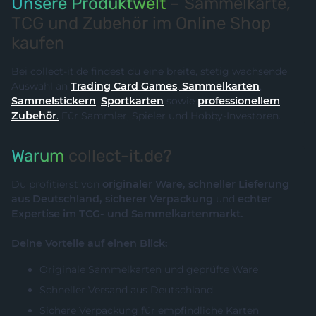
Unsere Produktwelt
– Sammelkarte,
TCG und Zubehör im Online Shop
kaufen
Bei collect-it.de findest du eine breite, stetig wachsende
Auswahl an
Trading Card Games
,
Sammelkarten
,
Sammelstickern
,
Sportkarten
sowie
professionellem
Zubehör
.
Für Sammler, Spieler und Hobby-Investoren.
Warum
collect-it.de?
Du profitierst von
originaler Ware, schneller Lieferung
aus Deutschland, sicherer Verpackung
und
echter
Expertise im TCG- und Sammelkartenmarkt.
Deine Vorteile auf einen Blick:
Originale Sammelkarten und geprüfte Ware
Schneller Versand aus Deutschland
Sichere Verpackung für empfindliche Karten