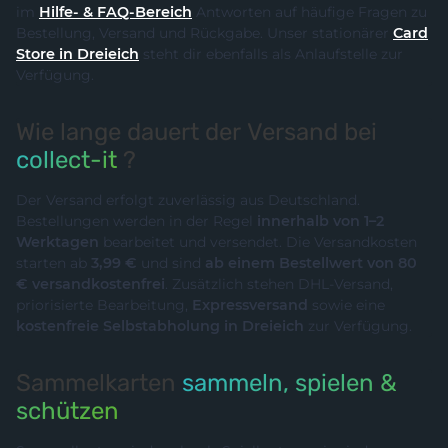
im
Hilfe- & FAQ-Bereich
Antworten auf häufige Fragen zu
Bestellung, Versand und Rückgabe. Unser stationärer
Card
Store in Dreieich
steht dir ebenfalls als Anlaufstelle zur
Verfügung.
Wie lange dauert der Versand bei
collect-it
?
Der Versand erfolgt zuverlässig aus Deutschland.
Bestellungen werden in der Regel
innerhalb von 1–2
Werktagen
bearbeitet und versendet. Die Versandkosten
starten ab
3,99 €
und sind
ab einem Bestellwert von 80
€ versandkostenfrei
. Zusätzlich stehen DHL-Versand,
priorisierte Bearbeitung,
Expressversand
sowie eine
kostenfreie Selbstabholung in Dreieich
zur Verfügung.
Sammelkarten
sammeln, spielen &
schützen